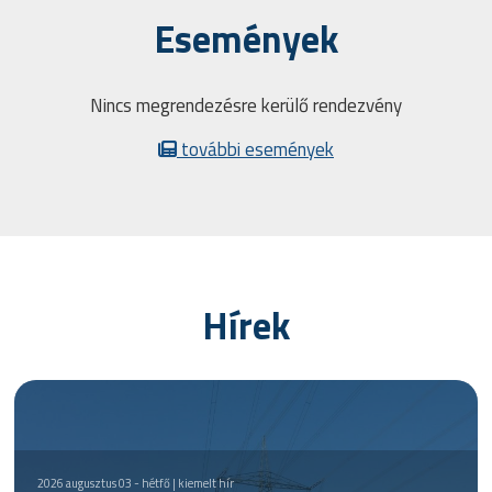
Események
Nincs megrendezésre kerülő rendezvény
további események
Hírek
2026 augusztus 03 - hétfő | kiemelt hír