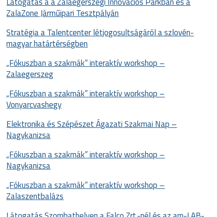
Látogatás a a Zalaegerszegi Innovációs Parkban és a
ZalaZone Járműipari Tesztpályán
Stratégia a Talentcenter létjogosultságáról a szlovén-
magyar határtérségben
„Fókuszban a szakmák” interaktív workshop –
Zalaegerszeg
„Fókuszban a szakmák” interaktív workshop –
Vonyarcvashegy
Elektronika és Szépészet Ágazati Szakmai Nap –
Nagykanizsa
„Fókuszban a szakmák” interaktív workshop –
Nagykanizsa
„Fókuszban a szakmák” interaktív workshop –
Zalaszentbalázs
Látogatás Szombathelyen a Falco Zrt.-nél és az am-LAB-