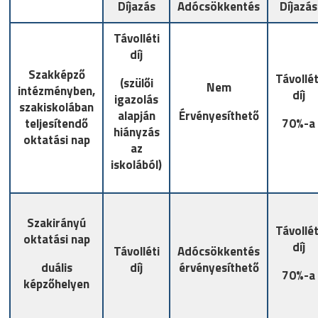
Díjazás
Adócsökkentés
Díjazás
Távolléti
díj
Szakképző
Távollét
(szülői
Nem
intézményben,
díj
igazolás
szakiskolában
alapján
Érvényesíthető
teljesítendő
70%-a
hiányzás
oktatási nap
az
iskolából)
Szakirányú
Távollét
oktatási nap
díj
Távolléti
Adócsökkentés
duális
díj
érvényesíthető
70%-a
képzőhelyen