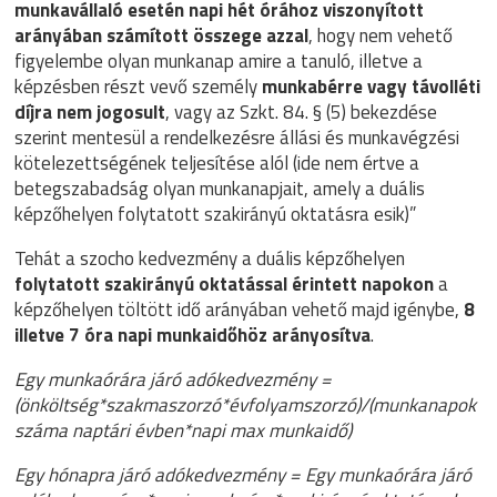
munkavállaló esetén napi hét órához viszonyított
arányában számított összege azzal
, hogy nem vehető
figyelembe olyan munkanap amire a tanuló, illetve a
képzésben részt vevő személy
munkabérre vagy távolléti
díjra nem jogosult
, vagy az Szkt. 84. § (5) bekezdése
szerint mentesül a rendelkezésre állási és munkavégzési
kötelezettségének teljesítése alól (ide nem értve a
betegszabadság olyan munkanapjait, amely a duális
képzőhelyen folytatott szakirányú oktatásra esik)”
Tehát a szocho kedvezmény a duális képzőhelyen
folytatott szakirányú oktatással érintett napokon
a
képzőhelyen töltött idő arányában vehető majd igénybe,
8
illetve 7 óra napi munkaidőhöz arányosítva
.
Egy munkaórára járó adókedvezmény =
(önköltség*szakmaszorzó*évfolyamszorzó)/(munkanapok
száma naptári évben*napi max munkaidő)
Egy hónapra járó adókedvezmény = Egy munkaórára járó