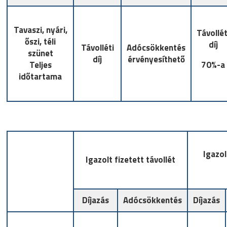
Tavaszi, nyári,
Távollét
őszi, téli
díj
Távolléti
Adócsökkentés
szünet
díj
érvényesíthető
Teljes
70%-a
időtartama
Igazol
Igazolt fizetett távollét
Díjazás
Adócsökkentés
Díjazás