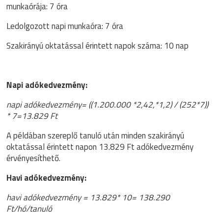
munkaórája: 7 óra
Ledolgozott napi munkaóra: 7 óra
Szakirányú oktatással érintett napok száma: 10 nap
Napi adókedvezmény:
napi adókedvezmény= ((1.200.000 *2,42,*1,2) / (252*7))
* 7=13.829 Ft
A példában szereplő tanuló után minden szakirányú
oktatással érintett napon 13.829 Ft adókedvezmény
érvényesíthető.
Havi adókedvezmény:
havi adókedvezmény = 13.829* 10= 138.290
Ft/hó/tanuló