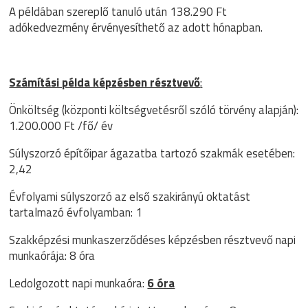
A példában szereplő tanuló után 138.290 Ft
adókedvezmény érvényesíthető az adott hónapban.
Számítási példa képzésben résztvevő
:
Önköltség (központi költségvetésről szóló törvény alapján):
1.200.000 Ft /fő/ év
Súlyszorzó építőipar ágazatba tartozó szakmák esetében:
2,42
Évfolyami súlyszorzó az első szakirányú oktatást
tartalmazó évfolyamban: 1
Szakképzési munkaszerződéses képzésben résztvevő napi
munkaórája: 8 óra
Ledolgozott napi munkaóra:
6 óra