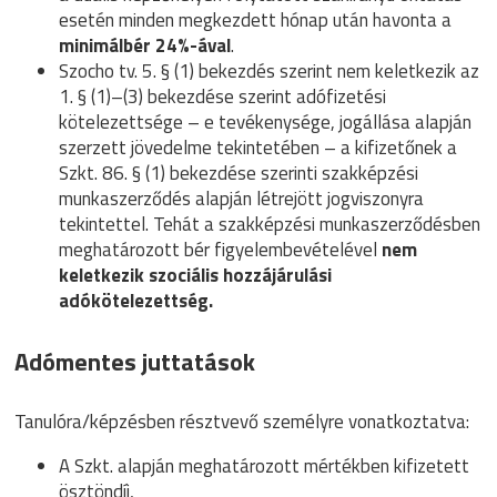
esetén minden megkezdett hónap után havonta a
minimálbér 24%-ával
.
Szocho tv. 5. § (1) bekezdés szerint nem keletkezik az
1. § (1)–(3) bekezdése szerint adófizetési
kötelezettsége – e tevékenysége, jogállása alapján
szerzett jövedelme tekintetében – a kifizetőnek a
Szkt. 86. § (1) bekezdése szerinti szakképzési
munkaszerződés alapján létrejött jogviszonyra
tekintettel. Tehát a szakképzési munkaszerződésben
meghatározott bér figyelembevételével
nem
keletkezik szociális hozzájárulási
adókötelezettség.
Adómentes juttatások
Tanulóra/képzésben résztvevő személyre vonatkoztatva:
A Szkt. alapján meghatározott mértékben kifizetett
ösztöndíj,