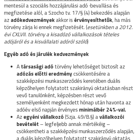
mentesül a szociális hozzájárulási adó
bevallása és
megfizetése alól, a Szocho tv. 17/§ (4) bekezdés alapján
az
adókedvezmények
akkor is
érvényesíthetők
, ha más
törvény zárja ki ennek megfizetését. (
esetünkben a 2012.
évi CXLVII. törvény a kisadózó vállalkozások tételes
adójáról és a kisvállalati adóról szóló
)
Egyéb adó és járulék kedvezmények
A
társasági adó
törvény lehetőséget biztosít az
adózás előtti eredmény
csökkentésére a
szakképzési munkaszerződés keretében duális
képzőhelyen folytatott szakirányú oktatásban részt
vevő tanulónként, képzésben részt vevő
személyenként megkezdett hónap után havonta az
adóév első napján érvényes
minimálbér 24%-val.
Az
egyéni vállalkozó
(Szja. 49/B.§) a
vállalkozói
bevételét
– legfeljebb annak mértékéig –
csökkentheti a szakképzési munkaszerződés alapján,
a duális képzőhelyen folytatott szakirányú oktatás