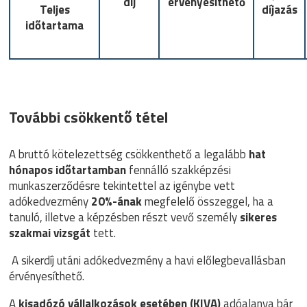
díj
érvényesíthető
Teljes
díjazás
időtartama
További csökkentő tétel
A bruttó kötelezettség csökkenthető a legalább
hat
hónapos időtartamban
fennálló szakképzési
munkaszerződésre tekintettel az igénybe vett
adókedvezmény
20%-ának
megfelelő összeggel, ha a
tanuló, illetve a képzésben részt vevő személy
sikeres
szakmai vizsgát
tett.
A sikerdíj utáni adókedvezmény a havi előlegbevallásban
érvényesíthető.
A
kisadózó vállalkozások esetében (KIVA
)
adóalanya bár