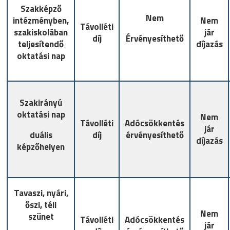
Szakképző
Nem
intézményben,
Nem
Távolléti
szakiskolában
jár
díj
Érvényesíthető
teljesítendő
díjazás
oktatási nap
Szakirányú
oktatási nap
Nem
Távolléti
Adócsökkentés
jár
duális
díj
érvényesíthető
díjazás
képzőhelyen
Tavaszi, nyári,
őszi, téli
Nem
szünet
Távolléti
Adócsökkentés
jár