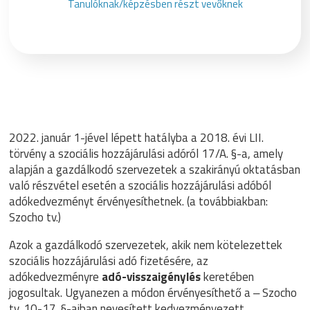
Tanulóknak/képzésben részt vevőknek
2022. január 1-jével lépett hatályba a 2018. évi LII.
törvény a szociális hozzájárulási adóról 17/A. §-a, amely
alapján a gazdálkodó szervezetek a szakirányú oktatásban
való részvétel esetén a szociális hozzájárulási adóból
adókedvezményt érvényesíthetnek. (a továbbiakban:
Szocho tv.)
Azok a gazdálkodó szervezetek, akik nem kötelezettek
szociális hozzájárulási adó fizetésére, az
adókedvezményre
adó-visszaigénylés
keretében
jogosultak. Ugyanezen a módon érvényesíthető a ‒ Szocho
tv. 10-17. §-aiban nevesített kedvezményezett