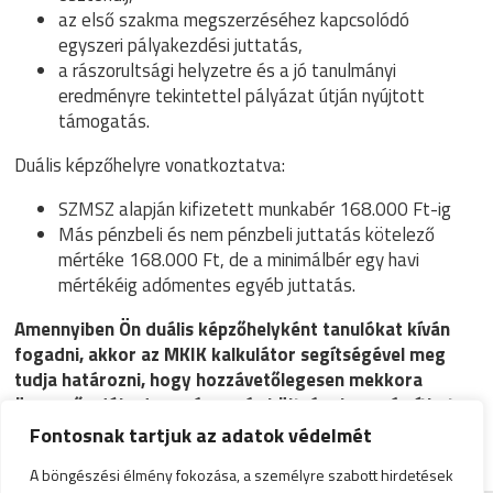
az első szakma megszerzéséhez kapcsolódó
egyszeri pályakezdési juttatás,
a rászorultsági helyzetre és a jó tanulmányi
eredményre tekintettel pályázat útján nyújtott
támogatás.
Duális képzőhelyre vonatkoztatva:
SZMSZ alapján kifizetett munkabér 168.000 Ft-ig
Más pénzbeli és nem pénzbeli juttatás kötelező
mértéke 168.000 Ft, de a minimálbér egy havi
mértékéig adómentes egyéb juttatás.
Amennyiben Ön duális képzőhelyként tanulókat kíván
fogadni, akkor az MKIK kalkulátor segítségével meg
tudja határozni, hogy hozzávetőlegesen mekkora
összegű adókedvezményre és költségekre számíthat az
Ön által kiválasztott hónapban vagy akár több hónapot
Fontosnak tartjuk az adatok védelmét
felölelő időszakban.
https://dualis.mkik.hu/kalkulator
A böngészési élmény fokozása, a személyre szabott hirdetések