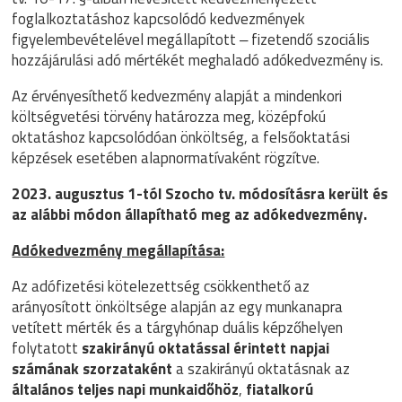
foglalkoztatáshoz kapcsolódó kedvezmények
figyelembevételével megállapított ‒ fizetendő szociális
hozzájárulási adó mértékét meghaladó adókedvezmény is.
Az érvényesíthető kedvezmény alapját a mindenkori
költségvetési törvény határozza meg, középfokú
oktatáshoz kapcsolódóan önköltség, a felsőoktatási
képzések esetében alapnormatívaként rögzítve.
2023. augusztus 1-tól Szocho tv. módosításra került és
az alábbi módon állapítható meg az adókedvezmény.
Adókedvezmény megállapítása:
Az adófizetési kötelezettség csökkenthető az
arányosított önköltsége alapján az egy munkanapra
vetített mérték és a tárgyhónap duális képzőhelyen
folytatott
szakirányú oktatással érintett napjai
számának szorzataként
a szakirányú oktatásnak az
általános teljes napi munkaidőhöz
,
fiatalkorú