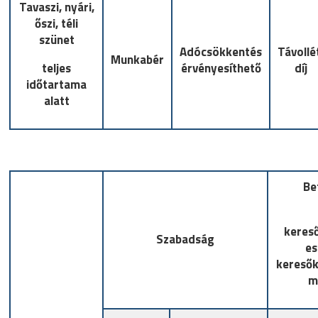
Tavaszi, nyári,
őszi, téli
szünet
Adócsökkentés
Távollé
Munkabér
teljes
érvényesíthető
díj
időtartama
alatt
Be
keres
Szabadság
es
keresők
m