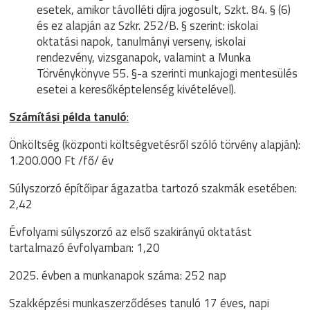
esetek, amikor távolléti díjra jogosult, Szkt. 84. § (6)
és ez alapján az Szkr. 252/B. § szerint: iskolai
oktatási napok, tanulmányi verseny, iskolai
rendezvény, vizsganapok, valamint a Munka
Törvénykönyve 55. §-a szerinti munkajogi mentesülés
esetei a keresőképtelenség kivételével).
Számítási példa tanuló
:
Önköltség (központi költségvetésről szóló törvény alapján):
1.200.000 Ft /fő/ év
Súlyszorzó építőipar ágazatba tartozó szakmák esetében:
2,42
Évfolyami súlyszorzó az első szakirányú oktatást
tartalmazó évfolyamban: 1,20
2025. évben a munkanapok száma: 252 nap
Szakképzési munkaszerződéses tanuló 17 éves, napi