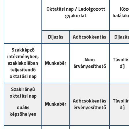
Oktatási nap / Ledolgozott
Köz
gyakorlat
halálak
Díjazás
Adócsökkentés
Díjazá
Szakképző
intézményben,
Nem
Távollé
szakiskolában
Munkabér
érvényesíthető
díj
teljesítendő
oktatási nap
Szakirányú
oktatási nap
Adócsökkentés
Távollé
Munkabér
duális
érvényesíthető
díj
képzőhelyen