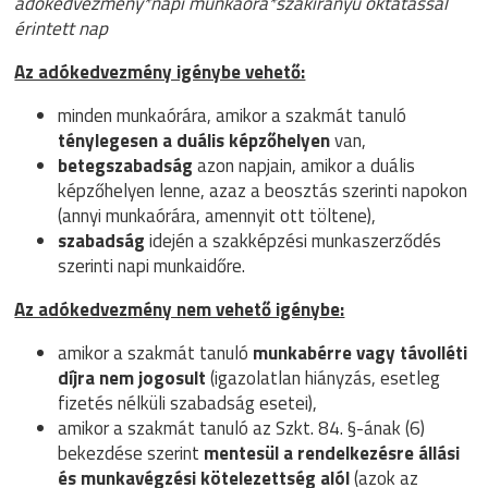
adókedvezmény*napi munkaóra*szakirányú oktatással
érintett nap
Az adókedvezmény igénybe vehető:
minden munkaórára, amikor a szakmát tanuló
ténylegesen a duális képzőhelyen
van,
betegszabadság
azon napjain, amikor a duális
képzőhelyen lenne, azaz a beosztás szerinti napokon
(annyi munkaórára, amennyit ott töltene),
szabadság
idején a szakképzési munkaszerződés
szerinti napi munkaidőre.
Az adókedvezmény nem vehető igénybe:
amikor a szakmát tanuló
munkabérre vagy távolléti
díjra nem jogosult
(igazolatlan hiányzás, esetleg
fizetés nélküli szabadság esetei),
amikor a szakmát tanuló az Szkt. 84. §-ának (6)
bekezdése szerint
mentesül a rendelkezésre állási
és munkavégzési kötelezettség alól
(azok az