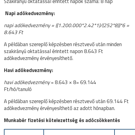
Szakirányú oktatással érintett napok száma: 8 nap
Napi adókedvezmény:
napi adókedvezmény = ((1.200.000*2.42*1)/(252*8))*6 =
8.643 Ft
A példában szereplő képzésben résztvevő után minden
szakirányú oktatással érintett napon 8.643 Ft
adókedvezmény érvényesíthető.
Havi adókedvezmény:
havi adókedvezmény
= 8.643 × 8= 69.144
Ft/hó/tanuló
A példában szereplő képzésben résztvevő után 69.144 Ft
adókedvezmény érvényesíthető az adott hónapban.
Munkabér fizetési kötelezettség és adócsökkentés