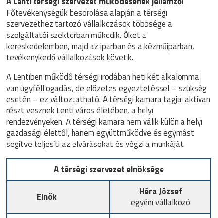
A Lenti térségi szervezet működésének jellemzői
Főtevékenységük besorolása alapján a térségi
szervezethez tartozó vállalkozások többsége a
szolgáltatói szektorban működik. Őket a
kereskedelemben, majd az iparban és a kézműiparban,
tevékenykedő vállalkozások követik.
A Lentiben működő térségi irodában heti két alkalommal
van ügyfélfogadás, de előzetes egyeztetéssel – szükség
esetén – ez változtatható. A térségi kamara tagjai aktívan
részt vesznek Lenti város életében, a helyi
rendezvényeken. A térségi kamara nem válik külön a helyi
gazdasági élettől, hanem együttműködve és egymást
segítve teljesíti az elvárásokat és végzi a munkáját.
A térségi szervezet elnöksége
Héra József
Elnök
egyéni vállalkozó