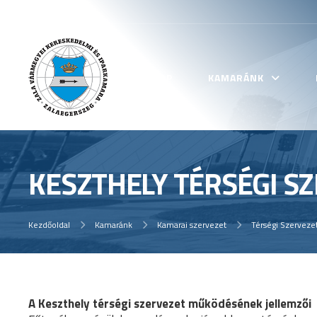
KEZDŐLAP
KAMARÁNK
KESZTHELY TÉRSÉGI S
Kezdőoldal
Kamaránk
Kamarai szervezet
Térségi Szerveze
A Keszthely térségi szervezet működésének jellemzői