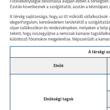
Főtevékenységük besorolása alapján ebben a térségben 
Ezután következnek a szolgáltatói, azután a kézműipari,
A térség sajátossága, hogy az itt működő vállalkozások
idegenforgalom, kereskedelem területétől a szolgáltatáso
olyan találkozókon és rendezvényeken, melyeken a hely
tekinti, hogy összegyűjtse a nemcsak kamarai tagvállalk
különböző fórumokon megjelenítse. Népszerűsíti a kamar
A térségi s
Elnök
Elnökségi tagok