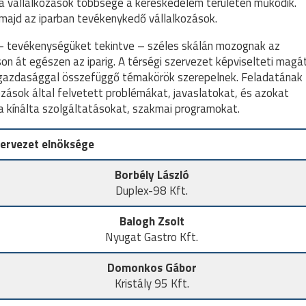
a vállalkozások többsége a kereskedelem területén működik.
 majd az iparban tevékenykedő vállalkozások.
 – tevékenységüket tekintve – széles skálán mozognak az
n át egészen az iparig. A térségi szervezet képviselteti magá
i gazdasággal összefüggő témakörök szerepelnek. Feladatának
ozások által felvetett problémákat, javaslatokat, és azokat
a kínálta szolgáltatásokat, szakmai programokat.
zervezet elnöksége
Borbély László
Duplex-98 Kft.
Balogh Zsolt
Nyugat Gastro Kft.
Domonkos Gábor
Kristály 95 Kft.