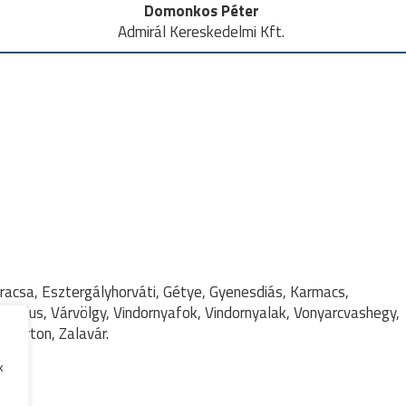
Domonkos Péter
Admirál Kereskedelmi Kft.
acsa, Esztergályhorváti, Gétye, Gyenesdiás, Karmacs,
 Vállus, Várvölgy, Vindornyafok, Vindornyalak, Vonyarcvashegy,
tmárton, Zalavár.
k