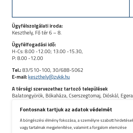
Ügyfélszolgálati iroda:
Keszthely, Fő tér 6 – 8.
Ügyfélfogadási idő:
H-Cs: 8.00 -12.00; 13.00 -15.30,
P: 8.00 -12.00
Tel.:
83/510-100, 30/688-5062
E-mail:
keszthely@zvkik.hu
A térségi szervezethez tartozó települések
Balatongyörök, Bókaháza, Cserszegtomaj, Dióskál, Egerar
Keszthely, Rezi, Sármellék, Szentgyörgyvár, Szentpéterúr,
Zalaapáti, Zalaigrice, Zalaköveskút, Zalaszántó, Zalaszen
Fontosnak tartjuk az adatok védelmét
A böngészési élmény fokozása, a személyre szabott hirdetése
vagy tartalmak megjelenítése, valamint a forgalom elemzése