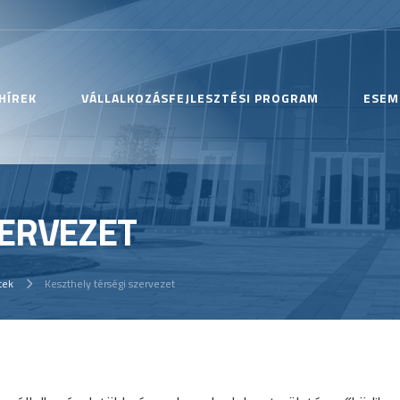
HÍREK
VÁLLALKOZÁSFEJLESZTÉSI PROGRAM
ESEM
ZERVEZET
tek
Keszthely térségi szervezet