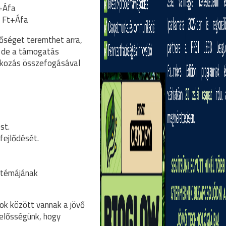
+Áfa
0 Ft+Áfa
őséget teremthet arra,
, de a támogatás
lkozás összefogásával
st.
 fejlődését.
sztémájának
ok között vannak a jövő
elelősségünk, hogy