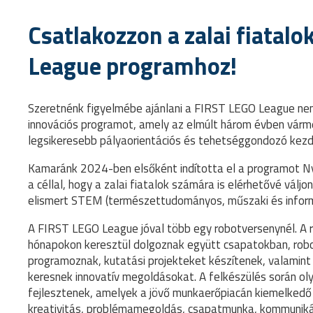
Csatlakozzon a zalai fiatalo
League programhoz!
Szeretnénk figyelmébe ajánlani a FIRST LEGO League nem
innovációs programot, amely az elmúlt három évben várm
legsikeresebb pályaorientációs és tehetséggondozó kez
Kamaránk 2024-ben elsőként indította el a programot N
a céllal, hogy a zalai fiatalok számára is elérhetővé váljo
elismert STEM (természettudományos, műszaki és inform
A FIRST LEGO League jóval több egy robotversenynél. A 
hónapokon keresztül dolgoznak együtt csapatokban, rob
programoznak, kutatási projekteket készítenek, valamint
keresnek innovatív megoldásokat. A felkészülés során o
fejlesztenek, amelyek a jövő munkaerőpiacán kiemelkedő
kreativitás, problémamegoldás, csapatmunka, kommunikáci