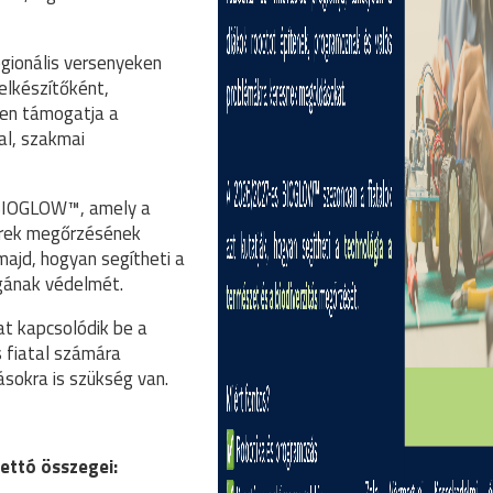
gionális versenyeken
elkészítőként,
ben támogatja a
al, szakmai
BIOGLOW™, amely a
zerek megőrzésének
 majd, hogyan segítheti a
ágának védelmét.
t kapcsolódik be a
 fiatal számára
ásokra is szükség van.
ettó összegei: