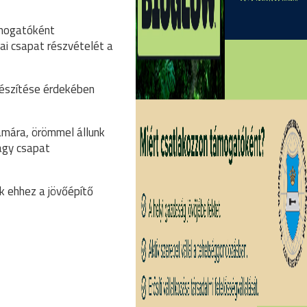
ámogatóként
ai csapat részvételét a
észítése érdekében
ámára, örömmel állunk
agy csapat
ik ehhez a jövőépítő