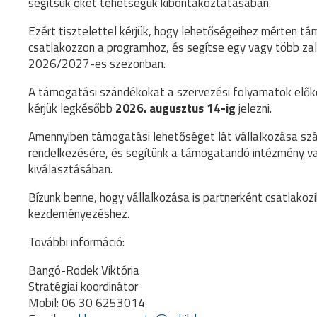
segítsük őket tehetségük kibontakoztatásában.
Ezért tisztelettel kérjük, hogy lehetőségeihez mérten t
csatlakozzon a programhoz, és segítse egy vagy több zal
2026/2027-es szezonban.
A támogatási szándékokat a szervezési folyamatok elők
kérjük legkésőbb
2026. augusztus 14-ig
jelezni.
Amennyiben támogatási lehetőséget lát vállalkozása sz
rendelkezésére, és segítünk a támogatandó intézmény v
kiválasztásában.
Bízunk benne, hogy vállalkozása is partnerként csatlakoz
kezdeményezéshez.
További információ:
Bangó-Rodek Viktória
Stratégiai koordinátor
Mobil: 06 30 6253014