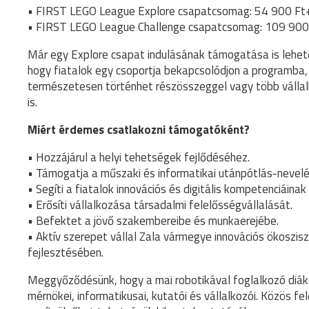
• FIRST LEGO League Explore csapatcsomag: 54 900 Ft
• FIRST LEGO League Challenge csapatcsomag: 109 90
Már egy Explore csapat indulásának támogatása is lehet
hogy fiatalok egy csoportja bekapcsolódjon a programba
természetesen történhet részösszeggel vagy több válla
is.
Miért érdemes csatlakozni támogatóként?
• Hozzájárul a helyi tehetségek fejlődéséhez.
• Támogatja a műszaki és informatikai utánpótlás-nevelé
• Segíti a fiatalok innovációs és digitális kompetenciáinak
• Erősíti vállalkozása társadalmi felelősségvállalását.
• Befektet a jövő szakembereibe és munkaerejébe.
• Aktív szerepet vállal Zala vármegye innovációs ökoszi
fejlesztésében.
Meggyőződésünk, hogy a mai robotikával foglalkozó diák
mérnökei, informatikusai, kutatói és vállalkozói. Közös f