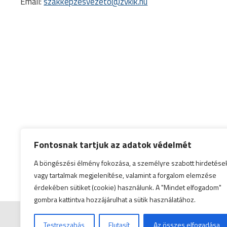
Email:
szakkepzesvezeto@zvkik.hu
Fontosnak tartjuk az adatok védelmét
A böngészési élmény fokozása, a személyre szabott hirdetése
vagy tartalmak megjelenítése, valamint a forgalom elemzése
érdekében sütiket (cookie) használunk. A "Mindet elfogadom"
gombra kattintva hozzájárulhat a sütik használatához.
Testreszabás
Elutasít
Az összes elfogadása