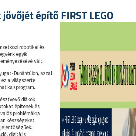
k jövőjét építő FIRST LEGO
zetközi robotikai és
egyénk egyik
deményezésévé vált.
yugat-Dunántúlon, azzal
n ez a világszerte
atikai) program.
résztvevő diákok
otokat építenek és
 valós problémákra
lyan készségeket
 jelentőségűek:
ó, digitális