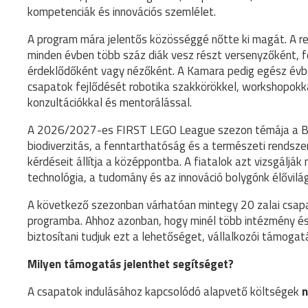
kompetenciák és innovációs szemlélet.
A program mára jelentős közösséggé nőtte ki magát. A re
minden évben több száz diák vesz részt versenyzőként, f
érdeklődőként vagy nézőként. A Kamara pedig egész év
csapatok fejlődését robotika szakkörökkel, workshopokk
konzultációkkal és mentorálással.
A 2026/2027-es FIRST LEGO League szezon témája a 
biodiverzitás, a fenntarthatóság és a természeti rends
kérdéseit állítja a középpontba. A fiatalok azt vizsgálják
technológia, a tudomány és az innováció bolygónk élővil
A következő szezonban várhatóan mintegy 20 zalai csapa
programba. Ahhoz azonban, hogy minél több intézmény és
biztosítani tudjuk ezt a lehetőséget, vállalkozói támogat
Milyen támogatás jelenthet segítséget?
A csapatok indulásához kapcsolódó alapvető költségek
n