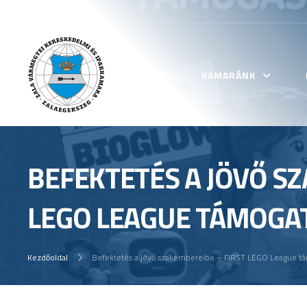
KEZDŐLAP
KAMARÁNK
BEFEKTETÉS A JÖVŐ SZ
LEGO LEAGUE TÁMOGAT
Kezdőoldal
Befektetés a jövő szakembereibe – FIRST LEGO League tám