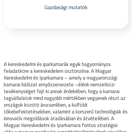
Gazdasági mutatók
A kereskedelmi és iparkamarák egyik hagyományos
feladatköre a kereskedelem ösztönzése. A Magyar
Kereskedelmi és Iparkamara – amely a magyarországi
kamarai hálózat ernyőszervezete –élénk nemzetközi
tevékenységet fejt ki annak érdekében, hogy a kamarai
tagvállalatok mind nagyobb mértékben vegyenek részt az
országok közötti árucserében, a külföldi
tőkebefektetésekben, valamint a korszerű technológiák és
innovatív megoldások átadásában és átvételében. A
Magyar Kereskedelmi és Iparkamara fontos stratégiai
célja a magyar gazdaság exportteljesítményének növelése,