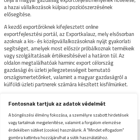
a hazai vállalkozások külpiaci pozíciószerzésének
elősegítése.
A kezdő exportőröknek kifejlesztett online
exportfejlesztési portál, az Exportkalauz, mely elsősorban
azoknak a kis- és középvállalkozásoknak nyújt gyakorlati
segítséget, amelyek most először próbálkoznak termékeik
vagy szolgáltatásaik értékesítésével a határon túl. Az
oldalon megtalálhatóak harminc export célország
gazdasági és üzleti jellegzetességeit bemutató
országismertetőnket, valamint a magyar gazdaságról a
külföldi üzleti partnerek számára készített kisfilmünket.
Bővebben:
Fontosnak tartjuk az adatok védelmét
Exportkalauz
A böngészési élmény fokozása, a személyre szabott hirdetések
vagy tartalmak megjelenítése, valamint a forgalom elemzése
érdekében sütiket (cookie) használunk. A "Mindet elfogadom"
Impresszum
|
Admin
gombra kattintva hozzájárulhat a sütik használatához.