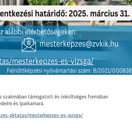
cs szakmában támogatott és önköltséges formában
edelmi és Iparkamara.
kepzes-oktatas/mesterkepzes-es-vizsga/