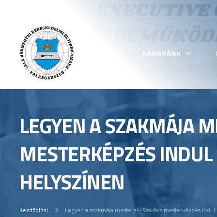
KEZDŐLAP
KAMARÁNK
LEGYEN A SZAKMÁJA M
MESTERKÉPZÉS INDUL
HELYSZÍNEN
Kezdőoldal
Legyen a szakmája mestere!- Szakács mesterképzés indul 