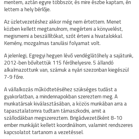
mentem, aztán egyre többször, és mire észbe kaptam, én
lettem a hely bérlője.
Az üzletvezetéshez akkor még nem értettem. Menet
közben kellett megtanulnom, megérteni a könyvelést,
megismerni a beszállítókat, szót érteni a hivatalokkal.
Kemény, mozgalmas tanulási folyamat volt.
A jelenlegi, Egregyi hegyen lévő vendéglátóhely a sajátunk,
2012-ben bővítettük 115 férőhelyesre. 5 állandó
alkalmazottunk van, számuk a nyári szezonban kiegészül
7-9 főre.
A vállalkozás működtetéséhez szükséges tudást a
gyakorlatban, a mindennapokban szereztem meg. A
munkatársak kiválasztásában, a közös munkában arra a
tapasztalatomra tudtam támaszkodni, amit a
szállodákban megszereztem. Brigádvezetőként 8-10
ember munkáját kellett koordinálnom, valamint rendszeres
kapcsolatot tartanom a vezetéssel.