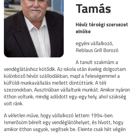
Tamás
Hévíz térségi szervezet
elnöke
egyéni vállalkozó,
Reblaus Grill Borozó
A tanult szakmám a
vendéglátáshoz kötődik. Az iskola után évekig dolgoztam
különböző hévízi szállodákban, majd a feleségemmel a
külföldi munkavállalás mellett döntöttünk. A téli
szezonokban, Ausztriában vállaltunk munkát. Amikor nyáron
itthon voltunk, mindig adódott egy-egy hely, ahol szükség
volt ránk.
A véletlen műve, hogy vállalkozó lettem 1994-ben.
Ismerősöm bérelt egy vendéglátóhelyet, és hívott, hogy
amikor itthon vagyok, segítsek be. Eleinte csak hét végén