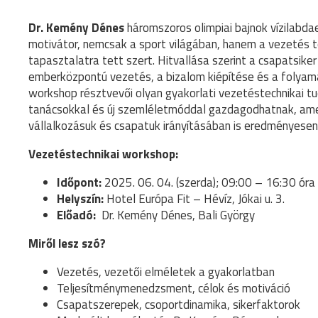
Dr. Kemény Dénes
háromszoros olimpiai bajnok vízilabda
motivátor, nemcsak a sport világában, hanem a vezetés te
tapasztalatra tett szert. Hitvallása szerint a csapatsiker
emberközpontú vezetés, a bizalom kiépítése és a folyama
workshop résztvevői olyan gyakorlati vezetéstechnikai tud
tanácsokkal és új szemléletmóddal gazdagodhatnak, ame
vállalkozásuk és csapatuk irányításában is eredményese
Vezetéstechnikai workshop:
Időpont:
2025. 06. 04. (szerda); 09:00 – 16:30 óra
Helyszín:
Hotel Európa Fit – Hévíz, Jókai u. 3.
Előadó:
Dr. Kemény Dénes, Bali György
Miről lesz szó?
Vezetés, vezetői elméletek a gyakorlatban
Teljesítménymenedzsment, célok és motiváció
Csapatszerepek, csoportdinamika, sikerfaktorok