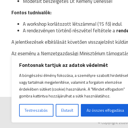
Moderált beszélgetés Dr. Kemény Dénessel
Fontos tudnivalók:
A workshop korlátozott létszámmal (15 fő) indul.
A rendezvényen történő részvétel feltétele a
rende
A jelentkezések elbírálását követően visszajelzést küldün
Az esemény a Nemzetgazdasági Minisztérium támogatá
(
NGM_SZERZ/173/32024
) keretében valósul meg.
Fontosnak tartjuk az adatok védelmét
A böngészési élmény fokozása, a személyre szabott hirdetése
vagy tartalmak megjelenítése, valamint a forgalom elemzése
érdekében sütiket (cookie) használunk. A "Mindet elfogadom"
gombra kattintva hozzájárulhat a sütik használatához.
Testreszabás
Elutasít
Az összes elfogadása
© Copyright 2026