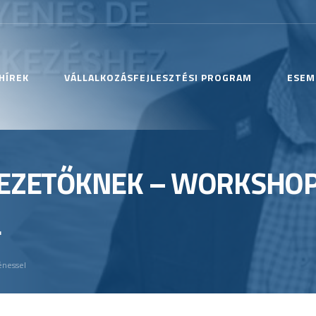
HÍREK
VÁLLALKOZÁSFEJLESZTÉSI PROGRAM
ESEM
 VEZETŐKNEK – WORKSHO
L
énessel