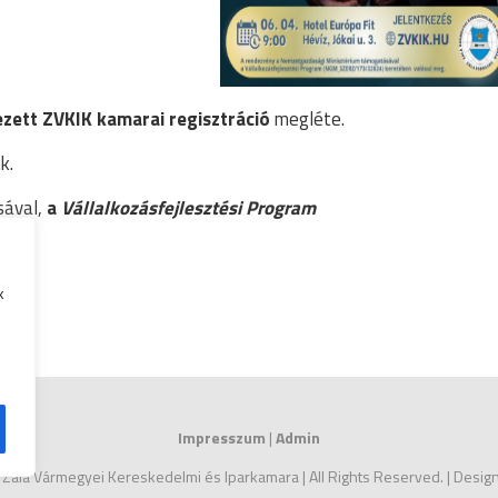
zett ZVKIK kamarai regisztráció
megléte.
k.
sával,
a
Vállalkozásfejlesztési Program
k
Impresszum
|
Admin
 Zala Vármegyei Kereskedelmi és Iparkamara | All Rights Reserved. | Desi