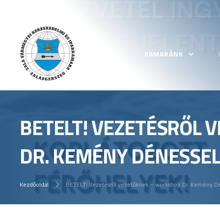
KEZDŐLAP
KAMARÁNK
BETELT! VEZETÉSRŐL
DR. KEMÉNY DÉNESSE
Kezdőoldal
BETELT! Vezetésről vezetőknek – workshop Dr. Kemény D