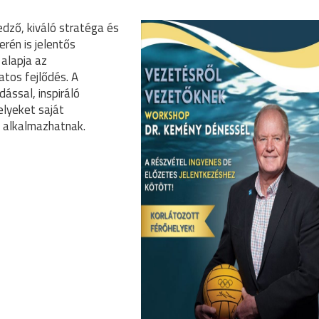
edző, kiváló stratéga és
rén is jelentős
 alapja az
tos fejlődés. A
ással, inspiráló
lyeket saját
n alkalmazhatnak.