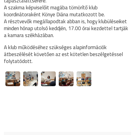
tapasztalatcserére.
A szakma képviselőit magába tömörítő klub
koordinátoraként Könye Diána mutatkozott be.
A résztvevők megállapodtak abban is, hogy klubüléseiket
minden hónap utolsó keddjén, 17.00 órai kezdettel tartják
a kamara székházában.
A klub működéséhez szükséges alapinformációk
átbeszélését követően az est kötetlen beszélgetéssel
folytatódott.