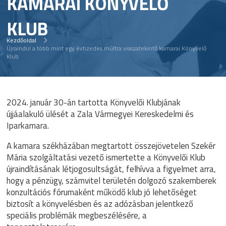
KAMARAI KÖNYVELŐ
KLUB
Kezdőoldal
Újraindul a több mint egy évtizedes múltra visszatekintő kamarai Könyvelő
Klub
2024. január 30-án tartotta Könyvelői Klubjának
újjáalakuló ülését a Zala Vármegyei Kereskedelmi és
Iparkamara.
A kamara székházában megtartott összejövetelen Szekér
Mária szolgáltatási vezető ismertette a Könyvelői Klub
újraindításának létjogosultságát, felhívva a figyelmet arra,
hogy a pénzügy, számvitel területén dolgozó szakemberek
konzultációs fórumaként működő klub jó lehetőséget
biztosít a könyvelésben és az adózásban jelentkező
speciális problémák megbeszélésére, a