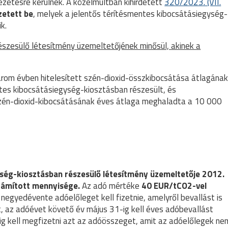
zetésre kerülnek. A közelmúltban kihirdetett
320/2023. (VII.
zetett be
, melyek a jelentős térítésmentes kibocsátásiegység-
k.
észesülő létesítmény üzemeltetőjének minősül, akinek a
rom évben hitelesített szén-dioxid-összkibocsátása átlagána
es kibocsátásiegység-kiosztásban részesült, és
szén-dioxid-kibocsátásának éves átlaga meghaladta a 10 000
ység-kiosztásban részesülő létesítmény üzemeltetője 2012.
számított mennyisége.
Az adó mértéke
40 EUR/tCO2-vel
negyedévente adóelőleget kell fizetnie, amelyről bevallást is
t, az adóévet követő év május 31-ig kell éves adóbevallást
tig kell megfizetni azt az adóösszeget, amit az adóelőlegek ne