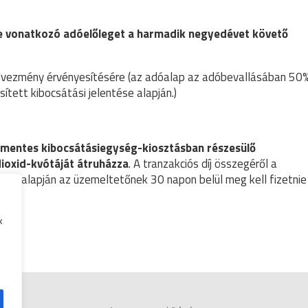
e vonatkozó adóelőleget a harmadik negyedévet követő
edvezmény érvényesítésére (az adóalap az adóbevallásában 50
tett kibocsátási jelentése alapján.)
ítésmentes kibocsátásiegység-kiosztásban részesülő
ioxid-kvótáját átruházza
. A tranzakciós díj összegéről a
 ami alapján az üzemeltetőnek 30 napon belül meg kell fizetnie
k