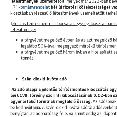
létesítmények üzemeltetőit
, melyek már 2023-ban beve
17.) kormányrendelet
két új fizetési kötelezettséget ve
kiosztásban részesülő létesítmények üzemeltetőit terheli
Jelentős térítésmentes kibocsátásiegység-kiosztásban r
létesítménye:
a tárgyévet megelőző évben és az azt megelőző há
legalább 50%-ával megegyező mértékű térítésment
a tárgyévet megelőző három évben a hitelesített 
tonnát.
Szén-dioxid-kvóta adó
Az adó alapja a jelentős térítésmentes kibocsátásieg
évi CCVII. törvény szerinti kibocsátásának tCO2-ben 
egyenértékű forintnak megfelelő összeg.
Az adózónak 
be kell nyújtania. A szén-dioxid-kvóta adóról adóévenkén
benyújtani az adóhatóság felé, valamint eddig az időpon