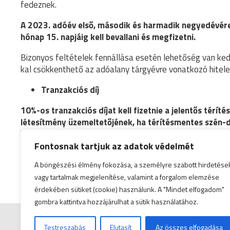
fedeznek.
A 2023. adóév első, második és harmadik negyedévér
hónap 15. napjáig kell bevallani és megfizetni.
Bizonyos feltételek fennállása esetén lehetőség van k
kal csökkenthető az adóalany tárgyévre vonatkozó hitelesí
Tranzakciós díj
10%-os tranzakciós díjat kell fizetnie a jelentős tér
létesítmény üzemeltetőjének, ha térítésmentes szén-d
klímavédelemért felelős hatóság egyenlegértesítőt küld,
a tranzakciós díjat.
Fontosnak tartjuk az adatok védelmét
A böngészési élmény fokozása, a személyre szabott hirdetése
vagy tartalmak megjelenítése, valamint a forgalom elemzése
érdekében sütiket (cookie) használunk. A "Mindet elfogadom"
gombra kattintva hozzájárulhat a sütik használatához.
Testreszabás
Elutasít
Az összes elfogadása