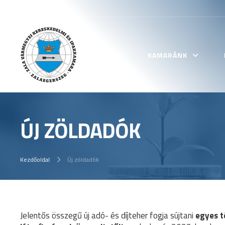
KEZDŐLAP
KAMARÁNK
ÚJ ZÖLDADÓK
Kezdőoldal
Új zöldadók
Jelentős összegű új adó- és díjteher fogja sújtani
egyes t