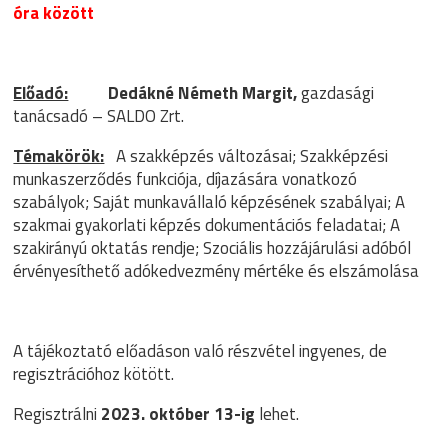
óra között
Előadó:
Dedákné Németh Margit,
gazdasági
tanácsadó – SALDO Zrt.
Témakörök:
A szakképzés változásai; Szakképzési
munkaszerződés funkciója, díjazására vonatkozó
szabályok; Saját munkavállaló képzésének szabályai; A
szakmai gyakorlati képzés dokumentációs feladatai; A
szakirányú oktatás rendje; Szociális hozzájárulási adóból
érvényesíthető adókedvezmény mértéke és elszámolása
A tájékoztató előadáson való részvétel ingyenes, de
regisztrációhoz kötött.
Regisztrálni
2023. október 13-ig
lehet.