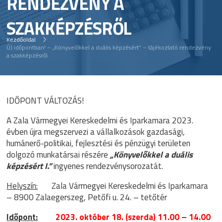
RENDEZVÉNY A
SZAKKÉPZÉSRŐL
Kezdőoldal
ÚJ időpontban! – „Könyvelőkkel a duális képzésért” – tájékoztató rendezvény
a szakképzésről
IDŐPONT VÁLTOZÁS!
A Zala Vármegyei Kereskedelmi és Iparkamara 2023.
évben újra megszervezi a vállalkozások gazdasági,
humánerő-politikai, fejlesztési és pénzügyi területen
dolgozó munkatársai részére
„Könyvelőkkel a duális
képzésért I.”
ingyenes rendezvénysorozatát.
Helyszín:
Zala Vármegyei Kereskedelmi és Iparkamara
– 8900 Zalaegerszeg, Petőfi u. 24. – tetőtér
Időpont:
2023. október 18. (szerda) 11.00 – 14.00