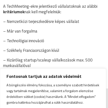
A TechMeeting-ekre jelentkező vállalatoknak az alábbi
kritériumok
nak kell megfelelniük:
– Nemzetközi terjeszkedésre képes vállalat
– Már van forgalma
– Technológiai innováció
– Székhely Franciaországon kívül
– Kizárólag startup/scaleup vállalkozások max. 500
munkavállalóval
– A résztvevő nagyvállalatok igényeinek megfelelő
Fontosnak tartjuk az adatok védelmét
technológiai megoldással rendelkeznek
A böngészési élmény fokozása, a személyre szabott hirdetések
vagy tartalmak megjelenítése, valamint a forgalom elemzése
érdekében sütiket (cookie) használunk. A "Mindet elfogadom"
Impresszum
|
Admin
gombra kattintva hozzájárulhat a sütik használatához.