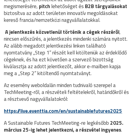
megismerésére,
pitch
lehetőséget és
B2B tárgyalásokat
biztosítva az adott területen innovatív megoldásokat
kereső francia/nemzetközi nagyvállalatokkal.
A jelentkezés közvetlenül történik a cégek részéről
,
nincsen előszűrés, a jelentkezés mindenki számára nyitott.
Az alább megadott jelentkezési linken található
nyomtatvány „Step 1” részét kell kitölteniük az érdeklődő
cégeknek, és ha ezt követően a szervező bizottság
kiválasztja az adott jelentkezőt, akkor e-mailben kapja
meg a „Step 2” kitöltendő nyomtatványt.
Az esemény weboldalán minden tudnivaló szerepel a
TechMeeting-ről, a részvételi feltételekről, határidőkről és
a résztvevő nagyvállalatokról:
https://live.eventtia.com/en/sustainablefutures2025
A Sustainable Futures TechMeeting-re legkésőbb
2025.
március 25-ig lehet jelentkezni, a részvétel ingyenes
.