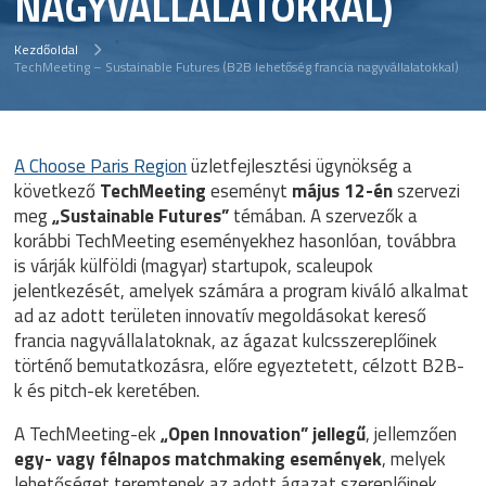
NAGYVÁLLALATOKKAL)
Kezdőoldal
TechMeeting – Sustainable Futures (B2B lehetőség francia nagyvállalatokkal)
A Choose Paris Region
üzletfejlesztési ügynökség a
következő
TechMeeting
eseményt
május 12-én
szervezi
meg
„Sustainable Futures”
témában. A szervezők a
korábbi TechMeeting eseményekhez hasonlóan, továbbra
is várják külföldi (magyar) startupok, scaleupok
jelentkezését, amelyek számára a program kiváló alkalmat
ad az adott területen innovatív megoldásokat kereső
francia nagyvállalatoknak, az ágazat kulcsszereplőinek
történő bemutatkozásra, előre egyeztetett, célzott B2B-
k és pitch-ek keretében.
A TechMeeting-ek
„Open Innovation” jellegű
, jellemzően
egy- vagy félnapos matchmaking események
, melyek
lehetőséget teremtenek az adott ágazat szereplőinek