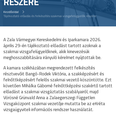
RÉSZÉRE
Kezdőoldal
Tájékoztató előadás és felkészítés szakmai vizsgafelügyelők részére
A Zala Vármegyei Kereskedelmi és Iparkamara 2026.
április 29-én tájékoztató előadást tartott azoknak a
szakmai vizsgafelügyelőknek, akik kinevezésük
meghosszabbítására irányuló kérelmet nyújtottak be.
A kamara székházában megrendezett felkészítés
résztvevőit Bangó-Rodek Viktória, a szakképzésért és
felnőttképzésért felelős szakmai vezető köszöntötte. Ezt
követően Mihálka Gáborné felnőttképzési szakértő tartott
előadást a szakmai vizsgáztatás szabályairól, majd
Vörösné Grünvald Anna a Zalaegerszegi Független
Vizsgaközpont szakmai vezetője mutatta be az eKréta
vizsgaügyviteli információs rendszer használatát.