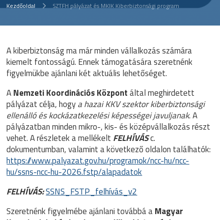
Kezdőoldal
SZTFH pályázat és MKIK Kiberbiztonsági program
A kiberbiztonság ma már minden vállalkozás számára
kiemelt fontosságú. Ennek támogatására szeretnénk
figyelmükbe ajánlani két aktuális lehetőséget.
A
Nemzeti Koordinációs Központ
által meghirdetett
pályázat célja, hogy
a hazai KKV szektor kiberbiztonsági
ellenálló és kockázatkezelési képességei javuljanak
. A
pályázatban minden mikro-, kis- és középvállalkozás részt
vehet. A részletek a mellékelt
FELHÍVÁS
c.
dokumentumban, valamint a következő oldalon találhatók:
https://www.palyazat.gov.hu/programok/ncc-hu/ncc-
hu/ssns-ncc-hu-2026.fstp/alapadatok
FELHÍVÁS:
SSNS_FSTP_felhívás_v2
Szeretnénk figyelmébe ajánlani továbbá a
Magyar