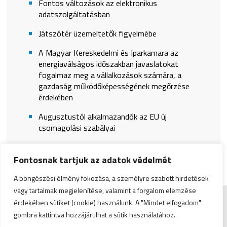
Fontos változások az elektronikus
adatszolgáltatásban
Játszótér üzemeltetők figyelmébe
A Magyar Kereskedelmi és Iparkamara az
energiaválságos időszakban javaslatokat
fogalmaz meg a vállalkozások számára, a
gazdaság működőképességének megőrzése
érdekében
Augusztustól alkalmazandók az EU új
csomagolási szabályai
Fontosnak tartjuk az adatok védelmét
A böngészési élmény fokozása, a személyre szabott hirdetések
vagy tartalmak megjelenítése, valamint a forgalom elemzése
érdekében sütiket (cookie) használunk. A "Mindet elfogadom"
Impresszum
|
Admin
gombra kattintva hozzájárulhat a sütik használatához.