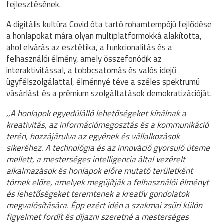
fejlesztésének.
A digitális kultúra Covid óta tartó rohamtempójú fejlődése
a honlapokat mára olyan multiplatformokká alakította,
ahol elvárás az esztétika, a funkcionalitás és a
felhasználói élmény, amely összefonódik az
interaktivitással, a többcsatornás és valós idejű
ügyfélszolgálattal, élménnyé téve a széles spektrumú
vásárlást és a prémium szolgáltatások demokratizációját.
,,A honlapok egyedülálló lehetőségeket kínálnak a
kreativitás, az információmegosztás és a kommunikáció
terén, hozzájárulva az egyének és vállalkozások
sikeréhez. A technológia és az innováció gyorsuló üteme
mellett, a mesterséges intelligencia által vezérelt
alkalmazások és honlapok előre mutató területként
törnek előre, amelyek megújítják a felhasználói élményt
és lehetőségeket teremtenek a kreatív gondolatok
megvalósítására. Épp ezért idén a szakmai zsűri külön
figyelmet fordít és díjazni szeretné a mesterséges