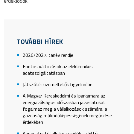
érdeklődők.
TOVÁBBI HÍREK
2026/2027. tanév rendje
Fontos változások az elektronikus
adatszolgáltatásban
Játszótér üzemeltetők figyelmébe
A Magyar Kereskedelmi és Iparkamara az
energiaválságos időszakban javaslatokat
fogalmaz meg a vállalkozások számára, a
gazdaság működőképességének megőrzése
érdekében
Augusztustól alkalmazandók az EU új