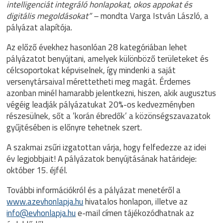
intelligenciát integráló honlapokat, okos appokat és
digitális megoldásokat” –
mondta Varga István László, a
pályázat alapítója.
Az előző évekhez hasonlóan 28 kategóriában lehet
pályázatot benyújtani, amelyek különböző területeket és
célcsoportokat képviselnek, így mindenki a saját
versenytársaival mérettetheti meg magát. Érdemes
azonban minél hamarabb jelentkezni, hiszen, akik augusztus
végéig leadják pályázatukat 20%-os kedvezményben
részesülnek, sőt a ’korán ébredők’ a közönségszavazatok
gyűjtésében is előnyre tehetnek szert.
A szakmai zsűri izgatottan várja, hogy felfedezze az idei
év legjobbjait! A pályázatok benyújtásának határideje:
október 15. éjfél.
További információkról és a pályázat menetéről a
www.azevhonlapja.hu
hivatalos honlapon, illetve az
info@evhonlapja.hu
e-mail címen tájékozódhatnak az