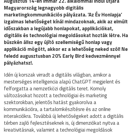
Augusztus 14-én immár 22. alkalommal indul útjára
Magyarország legnagyobb digitális
marketingkommunikációs pályázata. ’Az Év Honlapja’
izgalmas lehetőséget kínál mindazoknak, akik az elmúlt
időszakban a legújabb honlapokat, applikációkat,
digitális és technológiai megoldásokat hozták létre. Ha
büszkén állsz egy újító szellemiségű honlap vagy
applikáció mögött, akkor ez a lehetőség neked szól! Ne
feledd augusztusban 20% Early Bird kedvezménnyel
pályázhatsz!.
Idén új korszak virradt a digitális világban, amikor a
mesterséges intelligencia alapú ChatGPT megjelent és
felforgatta a nemzetközi digitális teret. Komoly
változásokat hozott a technológiai és marketing
szektorokban, jelentős hatást gyakorolva a
kommunikációra, a tartalomkészítésre és az online
interakciókra. Továbbá új lehetőségeket adott a digitális
térben zajló fejlesztéseknek is, új dimenziókat nyitva a
kreativitásnak, valamint a technológiai megoldások