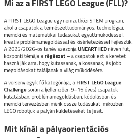
Mi az a FIRST LEGO League (FLL)?
A FIRST LEGO League egy nemzetközi STEM program,
ahol a csapatok a természettudományos, technológiai,
mérnöki és matematikai tudásukat együttműködéssel,
kreatív problémamegoldással és kísérletezéssel fejlesztik.
A 2025/2026-os tanév szezonja
UNEARTHED
néven fut,
központi témája a
régészet
– a csapatok ezt a keretet
használják arra, hogy kutassanak, alkossanak, és jobb
megoldásokat találjanak a világ működésére.
A verseny egyik fő kategóriája, a
FIRST LEGO League
Challenge
során a (jellemzően 9–16 éves) csapatok
kutatásban, problémamegoldásban, kódolásban és
mérnöki tervezésben mérik össze tudásukat, miközben
LEGO robotjuk a pályán küldetéseket teljesít.
Mit kínál a pályaorientációs