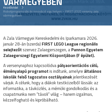
VÁRMEGYÉBEN
Kezdőoldal
Robotprogramozás és innováció egy helyen – FIRST LEGO verseny zala
vármegyében
A Zala Vármegyei Kereskedelmi és Iparkamara 2026.
január 28-án (szerda)
FIRST LEGO League regionális
selejtezőt
szervez Zalaegerszegen, a
Pannon Egyetem
Zalaegerszegi Egyetemi Központjában (F épület).
A versenynaphoz kapcsolódva
pályaorientációs célú,
élményalapú programot
is indítunk, amelyre
általános
iskolák felső tagozatos osztályainak
jelentkezését
várjuk. A célunk, hogy a diákok testközelből lássák: az
informatika, a távközlés, a mérnöki gondolkodás és a
csapatmunka nem “távoli” világ – hanem izgalmas,
kézzelfogható és kipróbálható.