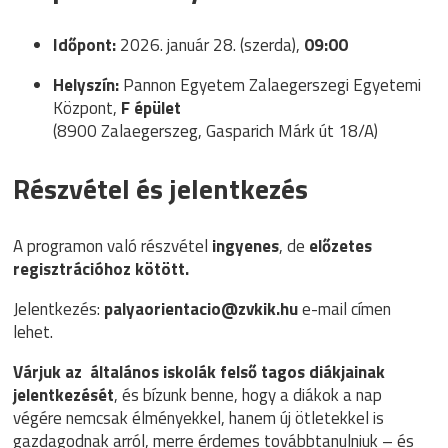
Időpont:
2026. január 28. (szerda),
09:00
Helyszín:
Pannon Egyetem Zalaegerszegi Egyetemi
Központ,
F épület
(8900 Zalaegerszeg, Gasparich Márk út 18/A)
Részvétel és jelentkezés
A programon való részvétel
ingyenes
, de
előzetes
regisztrációhoz kötött.
Jelentkezés:
palyaorientacio@zvkik.hu
e-mail címen
lehet.
Várjuk az általános iskolák felső tagos diákjainak
jelentkezését
, és bízunk benne, hogy a diákok a nap
végére nemcsak élményekkel, hanem új ötletekkel is
gazdagodnak arról, merre érdemes továbbtanulniuk – és