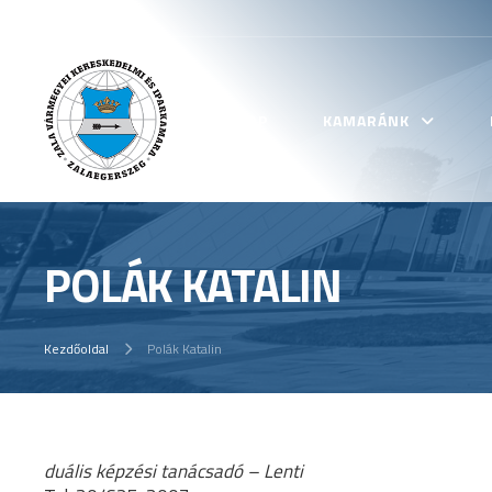
KEZDŐLAP
KAMARÁNK
POLÁK KATALIN
Kezdőoldal
Polák Katalin
duális képzési tanácsadó – Lenti