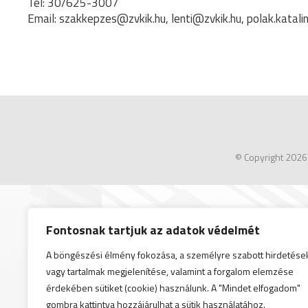
Tel: 30/625-3007
Email: szakkepzes@zvkik.hu, lenti@zvkik.hu, polak.katali
© Copyright 2026
Fontosnak tartjuk az adatok védelmét
A böngészési élmény fokozása, a személyre szabott hirdetése
vagy tartalmak megjelenítése, valamint a forgalom elemzése
érdekében sütiket (cookie) használunk. A "Mindet elfogadom"
gombra kattintva hozzájárulhat a sütik használatához.