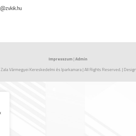
n@zvkik.hu
Impresszum
|
Admin
 Zala Vármegyei Kereskedelmi és Iparkamara | All Rights Reserved. | Desi
k