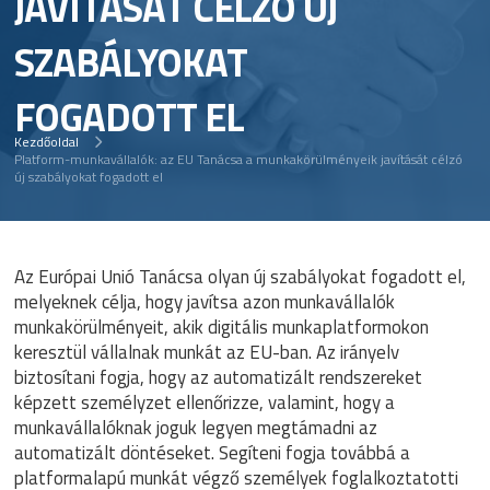
JAVÍTÁSÁT CÉLZÓ ÚJ
SZABÁLYOKAT
FOGADOTT EL
Kezdőoldal
Platform-munkavállalók: az EU Tanácsa a munkakörülményeik javítását célzó
új szabályokat fogadott el
Az Európai Unió Tanácsa olyan új szabályokat fogadott el,
melyeknek célja, hogy javítsa azon munkavállalók
munkakörülményeit, akik digitális munkaplatformokon
keresztül vállalnak munkát az EU-ban. Az irányelv
biztosítani fogja, hogy az automatizált rendszereket
képzett személyzet ellenőrizze, valamint, hogy a
munkavállalóknak joguk legyen megtámadni az
automatizált döntéseket. Segíteni fogja továbbá a
platformalapú munkát végző személyek foglalkoztatotti