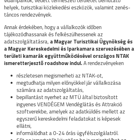
vidámparkok, védett természeti területet bemutató
helyek, turisztikai közlekedési eszközök, valamint zenés-
táncos rendezvények.
Annak érdekében, hogy a vállalkozók időben
tájékozódhassanak és felkészülhessenek az
adatszolgáltatásra,
a Magyar Turisztikai Ügynökség és
a Magyar Kereskedelmi és Iparkamara szervezésében a
területi kamarák együttműködésével országos NTAK
ismeretterjesztő roadshow indul.
A rendezvényeken
részletesen megismerheti az NTAK-ot,
megtudhatja milyen előnyökkel jár vállalkozása
számára az adatszolgáltatás,
bepillantást nyerhet az MTÜ által biztosított
ingyenes VENDÉGEM Vendéglátás és Attrakció
szoftverekbe, amelyek az adatküldés mellett az
egyszerű kereskedelmi feladatokat is képesek
ellátni,
informálódhat a 0-24 órás ügyfélszolgálatról.