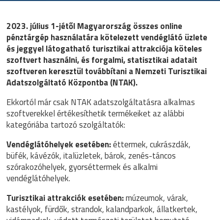
2023. július 1-jétől Magyarország összes online
pénztárgép használatára kötelezett vendéglátó üzlete
és jeggyel látogatható turisztikai attrakciója köteles
szoftvert használni, és forgalmi, statisztikai adatait
szoftveren keresztül továbbítani a Nemzeti Turisztikai
Adatszolgáltató Központba (NTAK).
Ekkortól már csak NTAK adatszolgáltatásra alkalmas
szoftverekkel értékesíthetik termékeiket az alábbi
kategóriába tartozó szolgáltatók:
Vendéglátóhelyek esetében:
éttermek, cukrászdák,
büfék, kávézók, italüzletek, bárok, zenés-táncos
szórakozóhelyek, gyorséttermek és alkalmi
vendéglátóhelyek.
Turisztikai attrakciók esetében:
múzeumok, várak,
kastélyok, fürdők, strandok, kalandparkok, állatkertek,