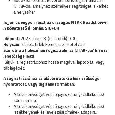
Sőt az ismertetőt követően be is regisztrálhat az
NTAK-ba, amelyhez személyes segítséget is kérhet
a helyszínen.
Jöjjön és vegyen részt az országos NTAK Roadshow-n!
A következő állomás: SIÓFOK
Időpont:
2023. június 8. (csütörtök) 9.00
Helyszín:
Siófok, Erlek Ferenc u. 2. Hotel Azúr
Szeretne a helyszínen regisztrálni az NTAK-ba? Erre is
lehetősége lesz!
Kérjük, a regisztrációhoz hozza magával laptopját, vagy
táblagépét.
A regisztrációhoz az alábbi iratokra lesz szüksége
nyomtatott, vagy digitális formában:
A tevékenységet végző jogi személy (vállalkozás)
adószámára;
A tevékenységet végző jogi személy (vállalkozás)
székhelyének és levelezési címének adataira;