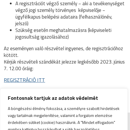
A regisztrációt végző személy − aki a tevékenységet
végző jogi személy törvényes képviselője −
ügyfélkapus belépési adataira (felhasználónév,
jelszó)
Szükség esetén meghatalmazásra (képviseleti
jogosultság igazolásához)
Az eseményen való részvétel ingyenes, de regisztrációhoz
kötött.
Kérjük részvételi szándékát jelezze legkésőbb 2023. június
7. 12.00 óráig:
REGISZTRÁCIÓ ITT
További információk:
info.ntak.hu
info.vendegem.hu
Fontosnak tartjuk az adatok védelmét
A böngészési élmény fokozása, a személyre szabott hirdetések
vagy tartalmak megjelenítése, valamint a forgalom elemzése
érdekében sütiket (cookie) használunk. A "Mindet elfogadom"
Impresszum
|
Admin
gombra kattintva hozzájárulhat a sütik használatához.