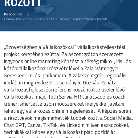
KÖZÖTT
Kezdőoldal
Online marketink képzés-segít eligazodni a lehetőségek között
„Szövetségben a Vállalkozókkal” vállalkozásfejlesztési
projekt keretében ezúttal Zalaszentgróton szervezett
ingyenes online marketing képzést a térség mikro-, kis- és
középvállalkozóinak részvételével a Zala Vármegyei
Kereskedelmi és Iparkamara. A zalaszentgróti regionális
irodában megrendezett eseményen Rózsás Renáta
vállalkozásfejlesztési referens köszöntötte a jelenlévő
vállalkozókat, majd Tóth Szilvia HR tanácsadó és coach
tréner ismertette azon módszereket melyekkel javítani
lehet egy vállalkozás online megjelenését. A képzés során
a résztvevők megismerhették többek közt, a Social Media,
Chat GPT, Canva, TikTok, és LinkedIn milyen eszközökkel,
technikákkal képes egy vállalkozást piaci pozícióját