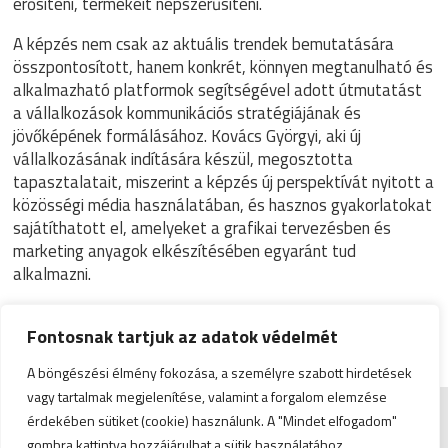
erősíteni, termékeit népszerűsíteni.
A képzés nem csak az aktuális trendek bemutatására
összpontosított, hanem konkrét, könnyen megtanulható és
alkalmazható platformok segítségével adott útmutatást
a vállalkozások kommunikációs stratégiájának és
jövőképének formálásához. Kovács Györgyi, aki új
vállalkozásának indítására készül, megosztotta
tapasztalatait, miszerint a képzés új perspektívát nyitott a
közösségi média használatában, és hasznos gyakorlatokat
sajátíthatott el, amelyeket a grafikai tervezésben és
marketing anyagok elkészítésében egyaránt tud
alkalmazni.
Fontosnak tartjuk az adatok védelmét
A böngészési élmény fokozása, a személyre szabott hirdetések
vagy tartalmak megjelenítése, valamint a forgalom elemzése
érdekében sütiket (cookie) használunk. A "Mindet elfogadom"
Impresszum
|
Admin
gombra kattintva hozzájárulhat a sütik használatához.