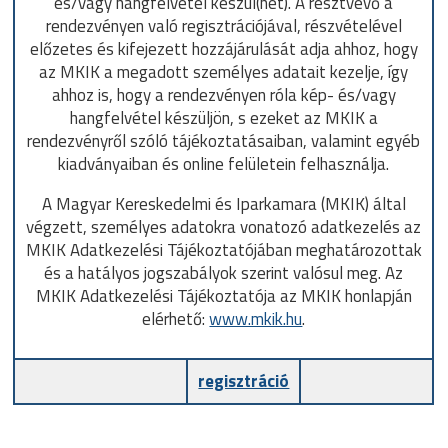
és/vagy hangfelvétel készül(het). A résztvevő a
rendezvényen való regisztrációjával, részvételével
előzetes és kifejezett hozzájárulását adja ahhoz, hogy
az MKIK a megadott személyes adatait kezelje, így
ahhoz is, hogy a rendezvényen róla kép- és/vagy
hangfelvétel készüljön, s ezeket az MKIK a
rendezvényről szóló tájékoztatásaiban, valamint egyéb
kiadványaiban és online felületein felhasználja.
A Magyar Kereskedelmi és Iparkamara (MKIK) által
végzett, személyes adatokra vonatozó adatkezelés az
MKIK Adatkezelési Tájékoztatójában meghatározottak
és a hatályos jogszabályok szerint valósul meg. Az
MKIK Adatkezelési Tájékoztatója az MKIK honlapján
elérhető:
www.mkik.hu
.
regisztráció