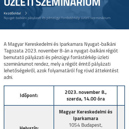
ÜZLETI SZEMINÁRIUM
Kezdőoldal
Nyugat-balkáni pályázati és pénzügyi forrástérkép üzleti szeminárium
A Magyar Kereskedelmi és Iparkamara Nyugat-balkáni
Tagozata 2023. november 8-án a nyugat-balkáni régiót
bemutató pályázati és pénzügyi forrástérkép üzleti
szemináriumot rendez, mely a régiót érintő pályázati
lehetőségekről, azok folyamatáról fog rövid áttekintést
adni.
2023. november 8.,
Időpont:
szerda, 14.00 óra
Magyar Kereskedelmi és
Iparkamara
1054 Budapest,
Helyszín: