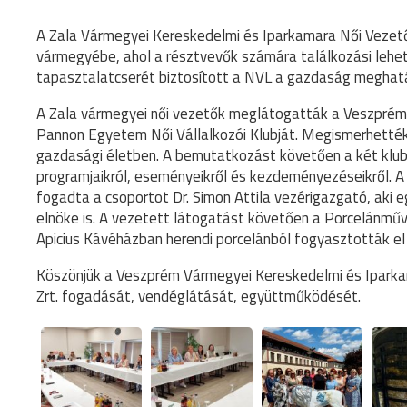
A Zala Vármegyei Kereskedelmi és Iparkamara Női Vezetői
vármegyébe, ahol a résztvevők számára találkozási lehet
tapasztalatcserét biztosított a NVL a gazdaság meghatá
A Zala vármegyei női vezetők meglátogatták a Veszprém
Pannon Egyetem Női Vállalkozói Klubját. Megismerhették 
gazdasági életben. A bemutatkozást követően a két klub 
programjaikról, eseményeikről és kezdeményezéseikről. 
fogadta a csoportot Dr. Simon Attila vezérigazgató, ak
elnöke is. A vezetett látogatást követően a Porcelánműv
Apicius Kávéházban herendi porcelánból fogyasztották el
Köszönjük a Veszprém Vármegyei Kereskedelmi és Iparkam
Zrt. fogadását, vendéglátását, együttműködését.