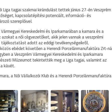
 Liga tagjai szakmai kirándulást tettek június 27-én Veszprém
őséget, kapcsolatépítési potenciált, információ- és
rozó szereplőivel.
 Vármegyei Kereskedelmi és Iparkamarában a kamara és a
azokat a női cégvezetőket, akik jelen vannak a veszprémi
tájékoztatást adott az eddigi tevékenységeikről,
A közös ebédet követően a Herendi Porcelánmanufaktúra Zrt-ná
i egyben a Veszprém Vármegyei Kereskedelmi és Iparkamara
észeti Múzeumot tekintették meg a Liga tagjai, valamint az
 a kávét.
ara, a Női Vállalkozói Klub és a Herendi Porcelánmanufaktúra