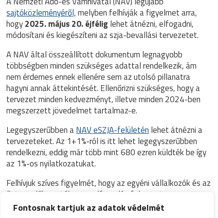
A Nemzeti Adó-és Vámhivatal (NAV) legújabb
sajtóközleményéről,
melyben felhívják a figyelmet arra,
hogy
2025. május 20. éjfélig
lehet átnézni, elfogadni,
módosítani és kiegészíteni az szja-bevallási tervezetet.
A NAV által összeállított dokumentum legnagyobb
többségben minden szükséges adattal rendelkezik, ám
nem érdemes ennek ellenére sem az utolsó pillanatra
hagyni annak áttekintését. Ellenőrizni szükséges, hogy a
tervezet minden kedvezményt, illetve minden 2024-ben
megszerzett jövedelmet tartalmaz-e.
Legegyszerűbben a
NAV eSZJA-felületén
lehet átnézni a
tervezeteket. Az 1+1%-ról is itt lehet legegyszerűbben
rendelkezni, eddig már több mint 680 ezren küldték be így
az 1%-os nyilatkozatukat.
Felhívjuk szíves figyelmét, hogy az egyéni vállalkozók és az
őstermelők esetében az elfogadás folyamata nem
automatikus, ezért számukra további teendők elvégzése
Fontosnak tartjuk az adatok védelmét
szükséges.