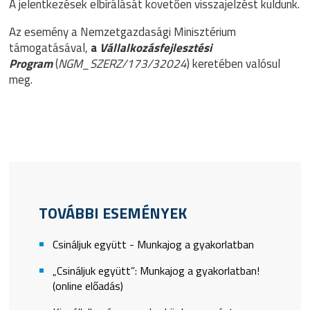
A jelentkezések elbírálását követően visszajelzést küldünk.
Az esemény a Nemzetgazdasági Minisztérium
támogatásával,
a
Vállalkozásfejlesztési
Program
(
NGM_SZERZ/173/32024
) keretében valósul
meg.
TOVÁBBI ESEMÉNYEK
Csináljuk együtt - Munkajog a gyakorlatban
„Csináljuk együtt”: Munkajog a gyakorlatban!
(online előadás)