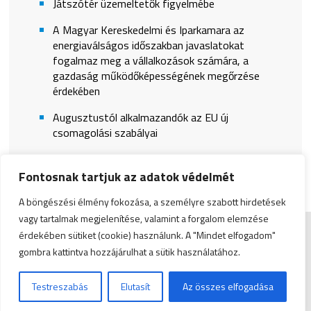
Játszótér üzemeltetők figyelmébe
A Magyar Kereskedelmi és Iparkamara az
energiaválságos időszakban javaslatokat
fogalmaz meg a vállalkozások számára, a
gazdaság működőképességének megőrzése
érdekében
Augusztustól alkalmazandók az EU új
csomagolási szabályai
Fontosnak tartjuk az adatok védelmét
A böngészési élmény fokozása, a személyre szabott hirdetések
vagy tartalmak megjelenítése, valamint a forgalom elemzése
érdekében sütiket (cookie) használunk. A "Mindet elfogadom"
Impresszum
|
Admin
gombra kattintva hozzájárulhat a sütik használatához.
© Copyright 2026 Zala Vármegyei Kereskedelmi és
Testreszabás
Elutasít
Az összes elfogadása
Iparkamara | All Rights Reserved. | Designed by
ASSEMBLY