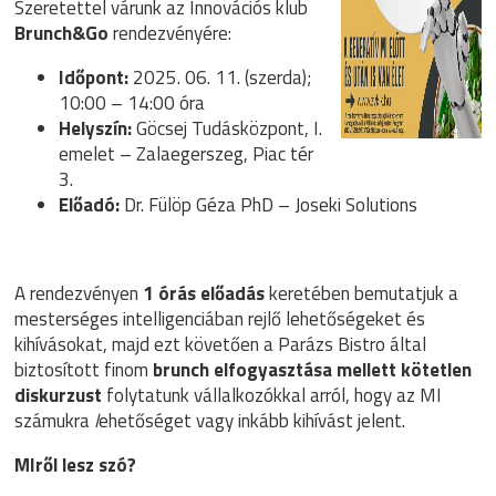
Szeretettel várunk az Innovációs klub
Brunch&Go
rendezvényére:
Időpont:
2025. 06. 11. (szerda);
10:00 – 14:00 óra
Helyszín:
Göcsej Tudásközpont, I.
emelet – Zalaegerszeg, Piac tér
3.
Előadó:
Dr. Fülöp Géza PhD – Joseki Solutions
A rendezvényen
1 órás előadás
keretében bemutatjuk a
mesterséges intelligenciában rejlő lehetőségeket és
kihívásokat, majd ezt követően a Parázs Bistro által
biztosított finom
brunch elfogyasztása mellett kötetlen
diskurzust
folytatunk vállalkozókkal arról, hogy az MI
számukra
l
ehetőséget vagy inkább kihívást jelent.
MIről lesz szó?