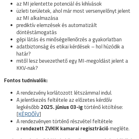
az MI jelentette potenciál és kihívások
üzleti területek, ahol már most versenyelőnyt jelent
az MI alkalmazása
prediktív elemzések és automatizált
döntéstámogatás
gépi látás és minőségellenőrzés a gyakorlatban
adatbiztonság és etikai kérdések – hol húzódik a
határ?
mitől lesz bevezethető egy MI-megoldást jelent a
KKV-nak?
Fontos tudnivalók:
A rendezvény korlátozott létszámmal indul.
A jelentkezés feltétele az előzetes kérdőív
legkésőbb
2025. június 03-ig
történő kitöltése:
[
KÉRDŐÍV
]
A rendezvényen történő részvétel feltétele
a
rendezett ZVKIK kamarai regisztráció
megléte.