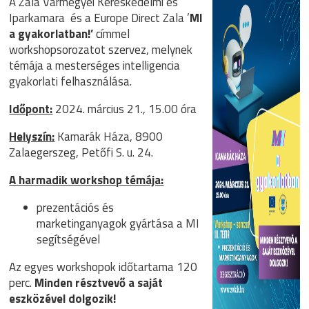
A Zala Vármegyei Kereskedelmi és
Iparkamara és a Europe Direct Zala ’
MI
a gyakorlatban!’
címmel
workshopsorozatot szervez, melynek
témája a mesterséges intelligencia
gyakorlati felhasználása.
Időpont:
2024. március 21., 15.00 óra
Helyszín:
Kamarák Háza, 8900
Zalaegerszeg, Petőfi S. u. 24.
A harmadik workshop témája:
prezentációs és
marketinganyagok gyártása a MI
segítségével
Az egyes workshopok időtartama 120
perc.
Minden résztvevő a saját
eszközével dolgozik!