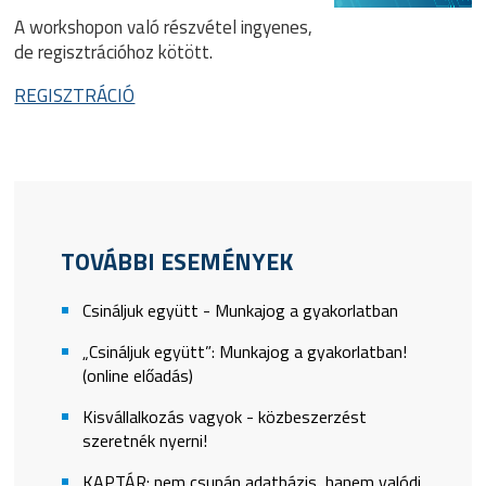
A workshopon való részvétel ingyenes,
de regisztrációhoz kötött.
REGISZTRÁCIÓ
TOVÁBBI ESEMÉNYEK
Csináljuk együtt - Munkajog a gyakorlatban
„Csináljuk együtt”: Munkajog a gyakorlatban!
(online előadás)
Kisvállalkozás vagyok - közbeszerzést
szeretnék nyerni!
KAPTÁR: nem csupán adatbázis, hanem valódi