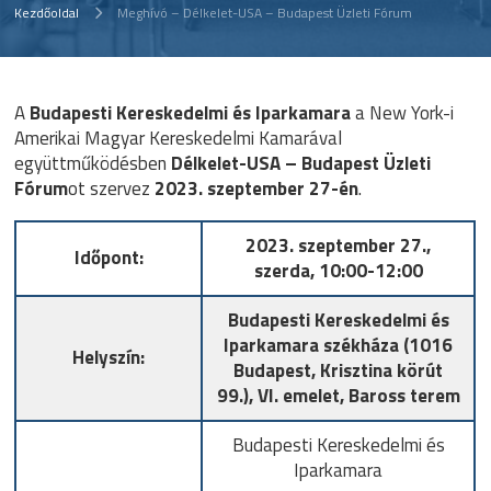
Kezdőoldal
Meghívó – Délkelet-USA – Budapest Üzleti Fórum
A
Budapesti Kereskedelmi és Iparkamara
a New York-i
Amerikai Magyar Kereskedelmi Kamarával
együttműködésben
Délkelet-USA – Budapest Üzleti
Fórum
ot szervez
2023. szeptember 27-én
.
2023. szeptember 27.,
Időpont:
szerda, 10:00-12:00
Budapesti Kereskedelmi és
Iparkamara székháza (1016
Helyszín:
Budapest, Krisztina körút
99.), VI. emelet, Baross terem
Budapesti Kereskedelmi és
Iparkamara