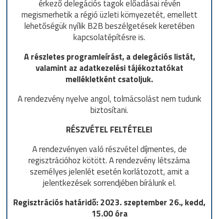
érkező delegációs tagok előadásai révén
megismerhetik a régió üzleti környezetét, emellett
lehetőségük nyílik B2B beszélgetések keretében
kapcsolatépítésre is.
A részletes programleírást, a delegációs listát,
valamint az adatkezelési tájékoztatókat
mellékletként csatoljuk.
A rendezvény nyelve angol, tolmácsolást nem tudunk
biztosítani.
RÉSZVÉTEL FELTÉTELEI
A rendezvényen való részvétel díjmentes, de
regisztrációhoz kötött. A rendezvény létszáma
személyes jelenlét esetén korlátozott, amit a
jelentkezések sorrendjében bírálunk el.
Regisztrációs határidő: 202
3
.
szeptember 26., kedd,
15.00 óra