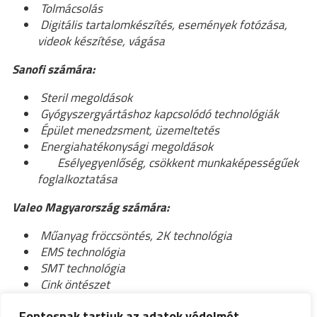
Tolmácsolás
Digitális tartalomkészítés, események fotózása,
videok készítése, vágása
Sanofi számára:
Steril megoldások
Gyógyszergyártáshoz kapcsolódó technológiák
Épület menedzsment, üzemeltetés
Energiahatékonysági megoldások
Esélyegyenlőség, csökkent munkaképességűek
foglalkoztatása
Valeo Magyarország számára:
Műanyag fröccsöntés, 2K technológia
EMS technológia
SMT technológia
Cink öntészet
Stamping – hajlítás, kivágás kis volumenben
Fontosnak tartjuk az adatok védelmét