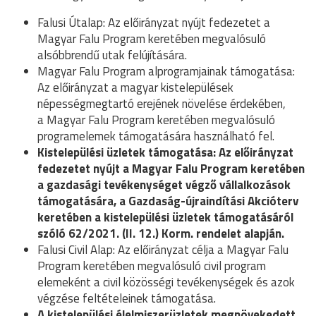
Falusi Útalap: Az előirányzat nyújt fedezetet a
Magyar Falu Program keretében megvalósuló
alsóbbrendű utak felújítására.
Magyar Falu Program alprogramjainak támogatása:
Az előirányzat a magyar kistelepülések
népességmegtartó erejének növelése érdekében,
a Magyar Falu Program keretében megvalósuló
programelemek támogatására használható fel.
Kistelepülési üzletek támogatása: Az előirányzat
fedezetet nyújt a Magyar Falu Program keretében
a gazdasági tevékenységet végző vállalkozások
támogatására, a Gazdaság-újraindítási Akcióterv
keretében a kistelepülési üzletek támogatásáról
szóló 62/2021. (II. 12.) Korm. rendelet alapján.
Falusi Civil Alap: Az előirányzat célja a Magyar Falu
Program keretében megvalósuló civil program
elemeként a civil közösségi tevékenységek és azok
végzése feltételeinek támogatása.
A kistelepülési élelmiszerüzletek megnövekedett