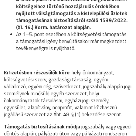
költségeihez történő hozzájárulás érdekében
nyújtott válságtámogatás a kistelepülési üzletek
támogatásának biztosításáról szóló 1539/2022.
(XI. 14.) Korm. határozat alapján.
Az 1–5. pont esetében a költségvetési támogatás
a támogatási igény benyújtásakor már megkezdett
tevékenységre is nyújtható.
Kifizetésben részesülők köre
: helyi önkormányzat,
költségvetési szerv, gazdasági társaság, egyéni
vállalkozó, egyéni cég, szövetkezet, jogszabály alapján jogi
személynek minősülő egyéb szervezet, helyi
önkormányzatok társulásai, egyházi jogi személy,
egyesület, alapítvány, nonprofit, valamint közhasznú
jogállású szervezet az Áht. 48. § (1) bekezdése szerint.
Támogatás biztosításának módja
jogszabály vagy egyedi
döntés alapján, pályázati úton vagy pályázati rendszeren