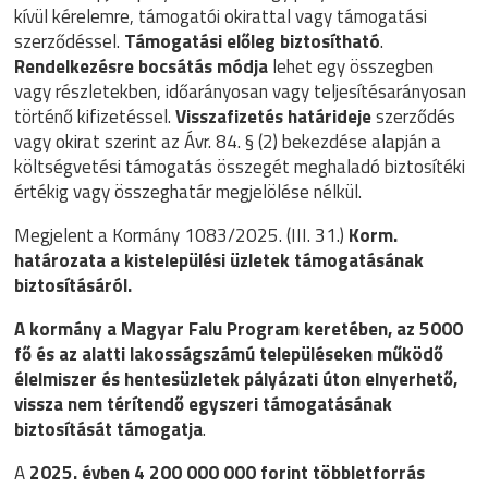
kívül kérelemre, támogatói okirattal vagy támogatási
szerződéssel.
Támogatási előleg biztosítható
.
Rendelkezésre bocsátás módja
lehet egy összegben
vagy részletekben, időarányosan vagy teljesítésarányosan
történő kifizetéssel.
Visszafizetés határideje
szerződés
vagy okirat szerint az Ávr. 84. § (2) bekezdése alapján a
költségvetési támogatás összegét meghaladó biztosítéki
értékig vagy összeghatár megjelölése nélkül.
Megjelent a Kormány 1083/2025. (III. 31.)
Korm.
határozata a kistelepülési üzletek támogatásának
biztosításáról.
A kormány a Magyar Falu Program keretében, az 5000
fő és az alatti lakosságszámú településeken működő
élelmiszer és hentesüzletek pályázati úton elnyerhető,
vissza nem térítendő egyszeri támogatásának
biztosítását támogatja
.
A
2025. évben 4 200 000 000 forint többletforrás