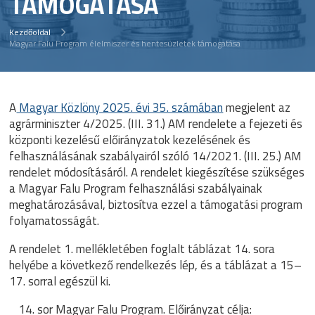
TÁMOGATÁSA
Kezdőoldal
Magyar Falu Program élelmiszer és hentesüzletek támogatása
A
Magyar Közlöny 2025. évi 35. számában
megjelent az
agrárminiszter 4/2025. (III. 31.) AM rendelete a fejezeti és
központi kezelésű előirányzatok kezelésének és
felhasználásának szabályairól szóló 14/2021. (III. 25.) AM
rendelet módosításáról. A rendelet kiegészítése szükséges
a Magyar Falu Program felhasználási szabályainak
meghatározásával, biztosítva ezzel a támogatási program
folyamatosságát.
A rendelet 1. mellékletében foglalt táblázat 14. sora
helyébe a következő rendelkezés lép, és a táblázat a 15–
17. sorral egészül ki.
sor Magyar Falu Program. Előirányzat célja: