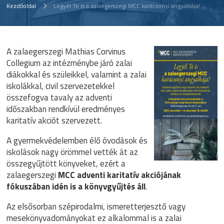
Kezdőoldal
Legyél Te is a zalaegerszegi MCC karácsonyi angyalkája!
A zalaegerszegi Mathias Corvinus
Collegium az intézménybe járó zalai
diákokkal és szüleikkel, valamint a zalai
iskolákkal, civil szervezetekkel
összefogva tavaly az adventi
időszakban rendkívül eredményes
karitatív akciót szervezett.
A gyermekvédelemben élő óvodások és
iskolások nagy örömmel vették át az
összegyűjtött könyveket, ezért a
zalaegerszegi
MCC adventi karitatív akciójának
fókuszában idén is a könyvgyűjtés áll
.
Az elsősorban szépirodalmi, ismeretterjesztő vagy
mesekönyvadományokat ez alkalommal is a zalai