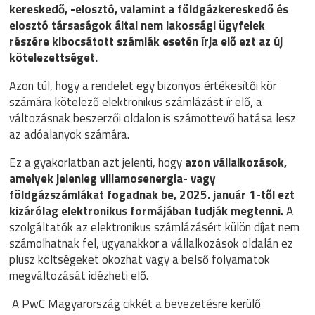
kereskedő, -elosztó, valamint a földgázkereskedő és
elosztó társaságok által nem lakossági ügyfelek
részére kibocsátott számlák esetén írja elő ezt az új
kötelezettséget.
Azon túl, hogy a rendelet egy bizonyos értékesítői kör
számára kötelező elektronikus számlázást ír elő, a
változásnak beszerzői oldalon is számottevő hatása lesz
az adóalanyok számára.
Ez a gyakorlatban azt jelenti, hogy
azon vállalkozások,
amelyek jelenleg villamosenergia- vagy
földgázszámlákat fogadnak be, 2025. január 1-től ezt
kizárólag elektronikus formájában tudják megtenni.
A
szolgáltatók az elektronikus számlázásért külön díjat nem
számolhatnak fel, ugyanakkor a vállalkozások oldalán ez
plusz költségeket okozhat vagy a belső folyamatok
megváltozását idézheti elő.
A PwC Magyarország cikkét a bevezetésre kerülő