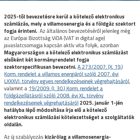
2025-től bevezetésre kerül a kötelező elektronikus
számlázás, mely
a villamosenergia és a földgáz szektort
fogja érinteni.
Az általános bevezetéséről jelenleg még
az Európai Bizottság ViDA (VAT in digital age)
javaslatcsomagja kapcsán aktív vita folyik, azonban
M
agyarországon a kötelező elektronikus számlázást
elsőként
két kormányrendelet fogja
szektorspecifikusan bevezetni.
A 273/2007. (X. 19.)
Korm. rendelet a villamos energiáról szóló 2007. évi
LXXXVI. törvény egyes rendelkezéseinek végrehajtásáról
,
valamint a
19/2009. (I. 30.) Korm. rendelet a
földgázellátásról szóló 2008. évi XL. törvény
rendelkezéseinek végrehajtásáról
2025. január 1-jén
hatályba lépő módosítása írja elő a kötelező
elektronikus számlázási kötelezettséget a szolgáltatók
oldalán.
Az új szabályozás
kizárólag a villamosenergia-