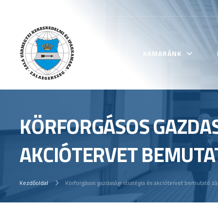
KEZDŐLAP
KAMARÁNK
KÖRFORGÁSOS GAZDASÁ
AKCIÓTERVET BEMUTA
Kezdőoldal
Körforgásos gazdasági stratégia és akciótervet bemutató z