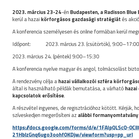
2023. március 23-24
-én
Budapesten, a Radisson Blue
kerül a hazai
körforgásos gazdasági stratégiát
és akci
A konferencia személyesen és online formában kerül meg
Időpont: 2023. március 23. (csütörtök), 9:00–17:0
2023. március 24. (péntek) 9:00–15:30
A konferencia nyelve magyar és angol, tolmácsolást bizto
A rendezvény célja a
hazai vállalkozói szféra
körforgáso
által is használható példák bemutatása, a várható
hazai
kapcsolatok erősítése
.
A részvétel ingyenes, de regisztrációhoz kötött. Kérjük, 
szíveskedjen megerősíteni az
alábbi formanyomtatvány 
https://docs.google.com/forms/d/e/1FAIpQLScQ-0C
21HblzGnq6ugo3oohfOKDjw/viewform?usp=pp_url