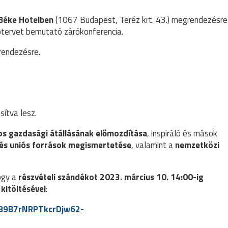
 Béke Hotelben
(1067 Budapest, Teréz krt. 43.) megrendezésre
ótervet bemutató zárókonferencia.
rendezésre.
0
sítva lesz.
s gazdasági átállásának előmozdítása
, inspiráló és mások
 és uniós források megismertetése
, valamint a
nemzetközi
hogy a
részvételi szándékot
2023. március 10. 14:00-ig
kitöltésével
:
ll89B7rNRPTkcrDjw62-