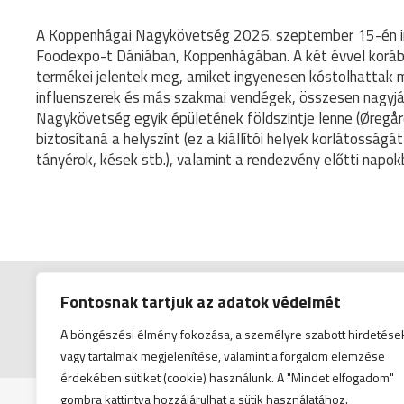
A Koppenhágai Nagykövetség 2026. szeptember 15-én i
Foodexpo-t Dániában, Koppenhágában. A két évvel korább
termékei jelentek meg, amiket ingyenesen kóstolhattak m
influenszerek és más szakmai vendégek, összesen nagyjáb
Nagykövetség egyik épületének földszintje lenne (Øregå
biztosítaná a helyszínt (ez a kiállítói helyek korlátosság
tányérok, kések stb.), valamint a rendezvény előtti napok
Fontosnak tartjuk az adatok védelmét
A böngészési élmény fokozása, a személyre szabott hirdetése
© Copyright 2026
vagy tartalmak megjelenítése, valamint a forgalom elemzése
érdekében sütiket (cookie) használunk. A "Mindet elfogadom"
gombra kattintva hozzájárulhat a sütik használatához.