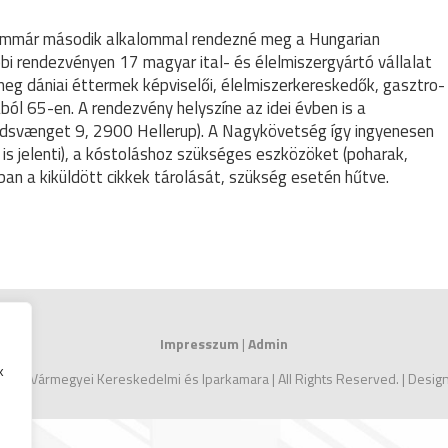
mmár második alkalommal rendezné meg a Hungarian
i rendezvényen 17 magyar ital- és élelmiszergyártó vállalat
eg dániai éttermek képviselői, élelmiszerkereskedők, gasztro-
ól 65-en. A rendezvény helyszíne az idei évben is a
rdsvænget 9, 2900 Hellerup). A Nagykövetség így ingyenesen
át is jelenti), a kóstoláshoz szükséges eszközöket (poharak,
ban a kiküldött cikkek tárolását, szükség esetén hűtve.
Impresszum
|
Admin
k
 Zala Vármegyei Kereskedelmi és Iparkamara | All Rights Reserved. | Desi