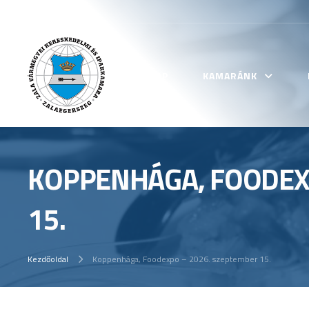
KEZDŐLAP
KAMARÁNK
KOPPENHÁGA, FOODEX
15.
Kezdőoldal
Koppenhága, Foodexpo – 2026. szeptember 15.