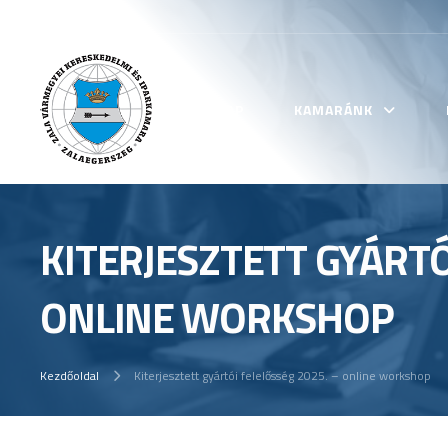
KEZDŐLAP
KAMARÁNK
KITERJESZTETT GYÁRTÓ
ONLINE WORKSHOP
Kezdőoldal
Kiterjesztett gyártói felelősség 2025. – online workshop