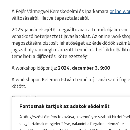
A Fejér Vármegyei Kereskedelmi és Iparkamara
online wo
változásairól, illetve tapasztalatairól.
2025. január elsejétől megváltoznak a termékdíjakra von
vonatkozó beterjesztett javaslatokat. Az online worksho
megosztására biztosít lehetőséget az érdeklődők számára.
jogszabályban meghatározott termékek belföldi előállítói
terhelheti a díjfizetési kötelezettség.
A workshop időpontja:
2024. december 3. 9:00
A workshopon Kelemen István termékdíj-tanácsadó fog el
kötött.
Regisztráció:
Kiterjesztett gyártói felelősség 2025 workshop
Fontosnak tartjuk az adatok védelmét
A böngészési élmény fokozása, a személyre szabott hirdetése
vagy tartalmak megjelenítése, valamint a forgalom elemzése