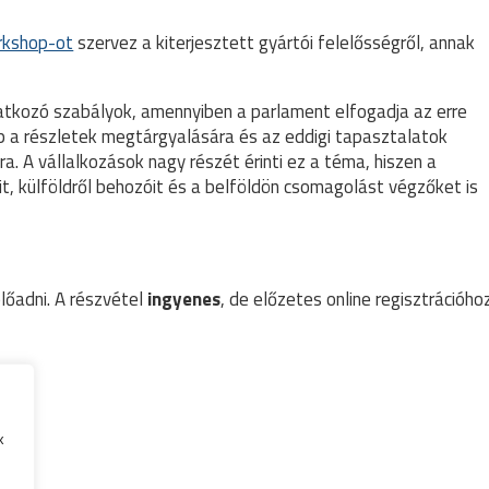
rkshop-ot
szervez a kiterjesztett gyártói felelősségről, annak
atkozó szabályok, amennyiben a parlament elfogadja az erre
p a részletek megtárgyalására és az eddigi tapasztalatok
 A vállalkozások nagy részét érinti ez a téma, hiszen a
t, külföldről behozóit és a belföldön csomagolást végzőket is
őadni. A részvétel
ingyenes
, de előzetes online regisztrációho
k