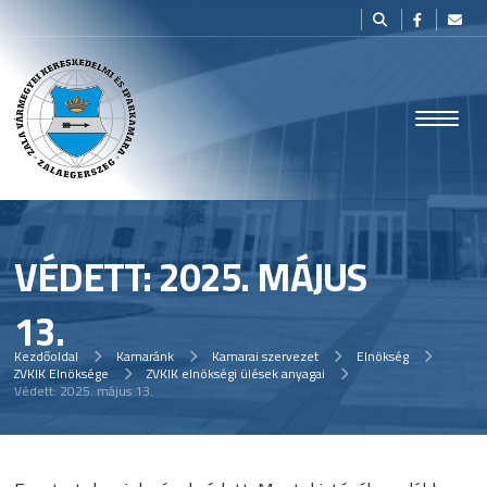
VÉDETT: 2025. MÁJUS
13.
Kezdőoldal
Kamaránk
Kamarai szervezet
Elnökség
ZVKIK Elnöksége
ZVKIK elnökségi ülések anyagai
Védett: 2025. május 13.