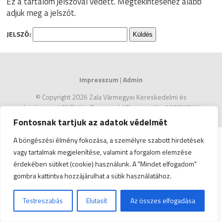
Ez a tartalom jelszóval védett. Megtekintéséhez alább
adjuk meg a jelszót.
JELSZÓ:
Impresszum
|
Admin
© Copyright 2026 Zala Vármegyei Kereskedelmi és
Iparkamara | All Rights Reserved. | Designed by
ASSEMBLY
Fontosnak tartjuk az adatok védelmét
A böngészési élmény fokozása, a személyre szabott hirdetések
vagy tartalmak megjelenítése, valamint a forgalom elemzése
érdekében sütiket (cookie) használunk. A "Mindet elfogadom"
gombra kattintva hozzájárulhat a sütik használatához.
Testreszabás
Elutasít
Az összes elfogadása