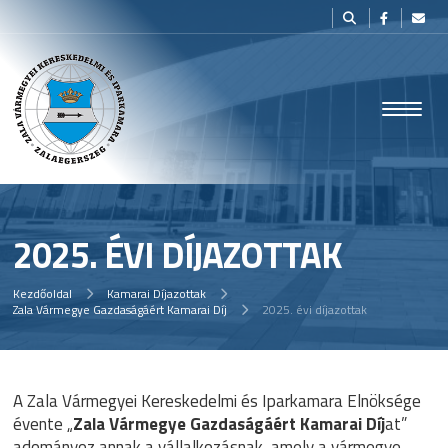
2025. ÉVI DÍJAZOTTAK
Kezdőoldal
Kamarai Díjazottak
Zala Vármegye Gazdaságáért Kamarai Díj
2025. évi díjazottak
A Zala Vármegyei Kereskedelmi és Iparkamara Elnöksége
évente „
Zala Vármegye Gazdaságáért Kamarai Díj
at”
adományoz annak a vállalkozásnak, amely a vármegye