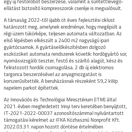
egy új festőrobot beszerzése, valamint a sűrítettlevegő-
ellátást biztosító kompresszorok cseréje is megvalósult.
A társaság 2022-től újabb öt éves fejlesztési ciklust
határozott meg, amelynek eredménye, hogy megépült a
régi üzem tükörképe, teljesen automata változatban. Az
első lépésben elkészült a 2400 m2 nagyságú ipari
gyártócsarnok. A gyártáselőkészítésben dolgozó
eszközöket automata rendszerek követik: hordógyártó sor,
nyomásvizsgáló teszter, festő és szárító alagút, kész és
feliratozott hordók csomagolása. 2 db új elektromos
targonca beszerzésével az anyagmozgatást is
korszerűsítették. A beruházásnak részeként 59,2 kWp
napelem parkot építettek.
Az Innovációs és Technológiai Minisztérium (ITM) által
2021. évben meghirdetett Irinyi terv keretében benyújtott,
IT-2021-2022-00037 azonosítószámmal nyilvántartott
támogatási kérelmet az IFKA Közhasznú Nonprofit Kft.
2022.03.31. napon hozott döntése értelmében