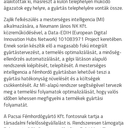
alakítottak ki, másrészt a külön telephelyen működő
ágazatok egy helyre, a gyártás telephelyére vonták össze.
Zajlik felkészülés a mesterséges intelligencia (MI)
alkalmazására, a Neumann János NK Kft.
közreműködésével, a Data-EDIH (European Digital
Innovation Hubs Network) 101083971 Project keretében.
Ennek során készítik elő a magasabb fokú integrált
gyártástervezést, a termelés optimalizálását, a minőség-
ellenőrzés automatizálását, a gépi látáson alapuló
rendszerek kiépítését, telepítését. A mesterséges
intelligencia a fémhordó gyártásban lehetővé teszi a
gyártási hatékonyság növelését és a költségek
csökkentését. Az MI-alapú rendszer segítségével tervezik
meg a termelési folyamatok optimalizálását, hogy valós
időben lehessen megfigyelni a termékek gyártási
folyamatát.
A Pacsai Fémhordógyártó Kft. fontosnak tartja a
társadalmi felelősségvállalást is. Rendszeresen támogatja