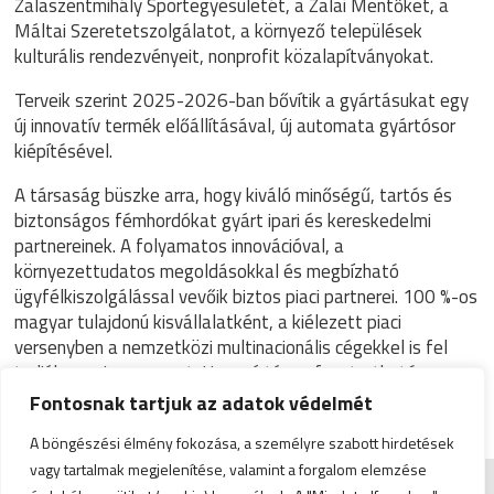
Zalaszentmihály Sportegyesületét, a Zalai Mentőket, a
Máltai Szeretetszolgálatot, a környező települések
kulturális rendezvényeit, nonprofit közalapítványokat.
Terveik szerint 2025-2026-ban bővítik a gyártásukat egy
új innovatív termék előállításával, új automata gyártósor
kiépítésével.
A társaság büszke arra, hogy kiváló minőségű, tartós és
biztonságos fémhordókat gyárt ipari és kereskedelmi
partnereinek. A folyamatos innovációval, a
környezettudatos megoldásokkal és megbízható
ügyfélkiszolgálással vevőik biztos piaci partnerei. 100 %-os
magyar tulajdonú kisvállalatként, a kiélezett piaci
versenyben a nemzetközi multinacionális cégekkel is fel
tudják venni a versenyt. Hosszú távon fenntartható
növekedést biztosítanak munkatársaiknak és
Fontosnak tartjuk az adatok védelmét
közösségüknek.
A böngészési élmény fokozása, a személyre szabott hirdetések
vagy tartalmak megjelenítése, valamint a forgalom elemzése