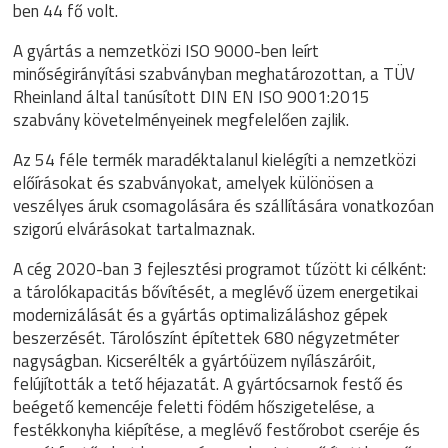
ben 44 fő volt.
A gyártás a nemzetközi ISO 9000-ben leírt
minőségirányítási szabványban meghatározottan, a TÜV
Rheinland által tanúsított DIN EN ISO 9001:2015
szabvány követelményeinek megfelelően zajlik.
Az 54 féle termék maradéktalanul kielégíti a nemzetközi
előírásokat és szabványokat, amelyek különösen a
veszélyes áruk csomagolására és szállítására vonatkozóan
szigorú elvárásokat tartalmaznak.
A cég 2020-ban 3 fejlesztési programot tűzött ki célként:
a tárolókapacitás bővítését, a meglévő üzem energetikai
modernizálását és a gyártás optimalizáláshoz gépek
beszerzését. Tárolószínt építettek 680 négyzetméter
nagyságban. Kicserélték a gyártóüzem nyílászáróit,
felújították a tető héjazatát. A gyártócsarnok festő és
beégető kemencéje feletti födém hőszigetelése, a
festékkonyha kiépítése, a meglévő festőrobot cseréje és