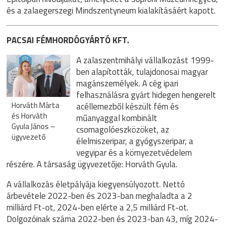
és a zalaegerszegi Mindszentyneum kialakításáért kapott.
PACSAI FÉMHORDÓGYÁRTÓ KFT.
A zalaszentmihályi vállalkozást 1999-
ben alapították, tulajdonosai magyar
magánszemélyek. A cég ipari
felhasználásra gyárt hidegen hengerelt
Horváth Márta
acéllemezből készült fém és
és Horváth
műanyaggal kombinált
Gyula János –
csomagolóeszközöket, az
ügyvezető
élelmiszeripar, a gyógyszeripar, a
vegyipar és a környezetvédelem
részére. A társaság ügyvezetője: Horváth Gyula.
A vállalkozás életpályája kiegyensúlyozott. Nettó
árbevétele 2022-ben és 2023-ban meghaladta a 2
milliárd Ft-ot, 2024-ben elérte a 2,5 milliárd Ft-ot.
Dolgozóinak száma 2022-ben és 2023-ban 43, míg 2024-