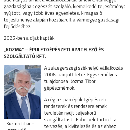
gazdaságának egészét szolgáló, kiemelkedő teljesítményt
nyújtott, vagy több éves egyenletes, kimagasló
teljesítménye alapján hozzájárult a vármegye gazdasági
fejlődéséhez.
2025-ben a díjat kapták:
„KOZMA” – ÉPÜLETGÉPÉSZETI KIVITELEZŐ ÉS
SZOLGÁLTATÓ KFT.
A zalaegerszegi székhelyű vállalkozás
2006-ban jött létre. Egyszemélyes
tulajdonosa Kozma Tibor
gépészmérnök.
A cég az ipari épületgépészeti
rendszerek és rendszerelemek
területén nyújt teljeskörű
szolgáltatást. Ebbe beletartozik a
Kozma Tibor –
tervezés, a kivitelezés és az ehhez
ügyvezető