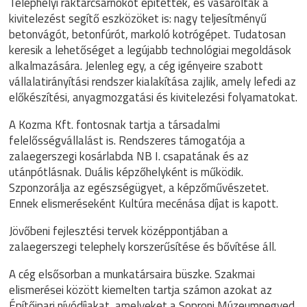
Telephelyi raktárcsarnokot építettek, és vásároltak a
kivitelezést segítő eszközöket is: nagy teljesítményű
betonvágót, betonfúrót, markoló kotrógépet. Tudatosan
keresik a lehetőséget a legújabb technológiai megoldások
alkalmazására. Jelenleg egy, a cég igényeire szabott
vállalatirányítási rendszer kialakítása zajlik, amely lefedi az
előkészítési, anyagmozgatási és kivitelezési folyamatokat.
A Kozma Kft. fontosnak tartja a társadalmi
felelősségvállalást is. Rendszeres támogatója a
zalaegerszegi kosárlabda NB I. csapatának és az
utánpótlásnak. Duális képzőhelyként is működik.
Szponzorálja az egészségügyet, a képzőművészetet.
Ennek elismeréseként Kultúra mecénása díjat is kapott.
Jövőbeni fejlesztési tervek középpontjában a
zalaegerszegi telephely korszerűsítése és bővítése áll.
A cég elsősorban a munkatársaira büszke. Szakmai
elismerései között kiemelten tartja számon azokat az
Építőipari nívódíjakat, amelyeket a Soproni Múzeumnegyed,