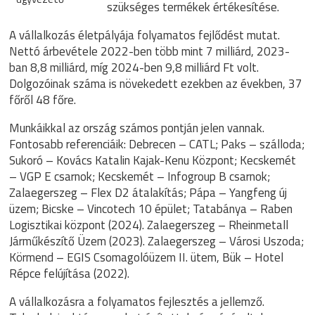
szükséges termékek értékesítése.
A vállalkozás életpályája folyamatos fejlődést mutat.
Nettó árbevétele 2022-ben több mint 7 milliárd, 2023-
ban 8,8 milliárd, míg 2024-ben 9,8 milliárd Ft volt.
Dolgozóinak száma is növekedett ezekben az években, 37
főről 48 főre.
Munkáikkal az ország számos pontján jelen vannak.
Fontosabb referenciáik: Debrecen – CATL; Paks – szálloda;
Sukoró – Kovács Katalin Kajak-Kenu Központ; Kecskemét
– VGP E csarnok; Kecskemét – Infogroup B csarnok;
Zalaegerszeg – Flex D2 átalakítás; Pápa – Yangfeng új
üzem; Bicske – Vincotech 10 épület; Tatabánya – Raben
Logisztikai központ (2024). Zalaegerszeg – Rheinmetall
Járműkészítő Üzem (2023). Zalaegerszeg – Városi Uszoda;
Körmend – EGIS Csomagolóüzem II. ütem, Bük – Hotel
Répce felújítása (2022).
A vállalkozásra a folyamatos fejlesztés a jellemző.