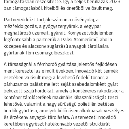
támogatásban részesítette. Így a teljes beruházás 2023-
ban támogatásból, hitelből és önerőből valósult meg.
Partnereik közt tartják számon a növényolaj, a
mézfeldolgozás, a gyógyszergyárak, a vegyipar
meghatározó üzemeit, gyárait. Környezetvédelemben
legfontosabb a partnerük a Paksi Atomerőmű, ahol a
közepes és alacsony sugárzású anyagok tárolására
gyártanak fém csomagolóeszközt.
A társaságnál a fémhordó gyártása jelentős fejlődésen
ment keresztül az elmúlt években. Innováció két termék
esetében valósult meg: a levehető fedelű tonner, a
párhuzamos palást mellett saját szabadalomként gyárt
behúzott szájú hordókat, amely a konténeres rakodáskor a
konténer tárolóterének maximális kihasználtságát teszi
lehetővé, valamint a nagy sűrűségű polietilén betétes
hordók gyártása, amelyek különösen alkalmasak veszélyes
és érzékeny anyagok tárolására. A szervezeti innováció
keretében egyrészt hatékonyabb vezetői struktúrát