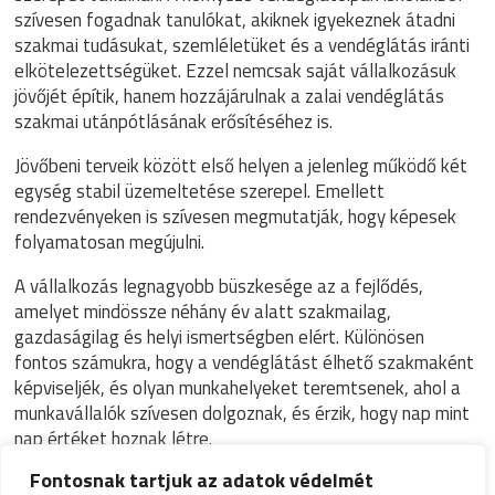
szívesen fogadnak tanulókat, akiknek igyekeznek átadni
szakmai tudásukat, szemléletüket és a vendéglátás iránti
elkötelezettségüket. Ezzel nemcsak saját vállalkozásuk
jövőjét építik, hanem hozzájárulnak a zalai vendéglátás
szakmai utánpótlásának erősítéséhez is.
Jövőbeni terveik között első helyen a jelenleg működő két
egység stabil üzemeltetése szerepel. Emellett
rendezvényeken is szívesen megmutatják, hogy képesek
folyamatosan megújulni.
A vállalkozás legnagyobb büszkesége az a fejlődés,
amelyet mindössze néhány év alatt szakmailag,
gazdaságilag és helyi ismertségben elért. Különösen
fontos számukra, hogy a vendéglátást élhető szakmaként
képviseljék, és olyan munkahelyeket teremtsenek, ahol a
munkavállalók szívesen dolgoznak, és érzik, hogy nap mint
nap értéket hoznak létre.
Fontosnak tartjuk az adatok védelmét
2025. ÉVI DÍJAZOTTAK