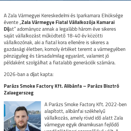
A Zala Vármegyei Kereskedelmi és Iparkamara Elnöksége
évente „
Zala Vármegye Fiatal Vállalkozója Kamarai
Díj
at” adományoz annak a legalább három éve sikeres
saját vállalkozást működtető 18-40 év közötti
vállalkozónak, aki a fiatal kora ellenére is sikeres a
gazdasági életben, komoly értéket teremt a vármegyében
pénzügyileg és társadalmilag egyaránt, valamint jó
példaként szolgálhat a fiatalabb generációk számára.
2026-ban a díjat kapta:
Parázs Smoke Factory Kft. Alibánfa – Parázs Bisztró
Zalaegerszeg
A Parázs Smoke Factory Kft. 2022-ben
alapított, alibánfai székhelyű
vállalkozás, amely rövid idő alatt Zala
vármegye egyik dinamikusan fejlődő