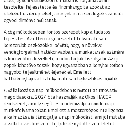
előtt, egyéni vállalkozói formában is folyamatosan
tesztelte, fejlesztette és finomhangolta azokat az
ételeket és recepteket, amelyek ma a vendégek számára
egyedi élményt nyújtanak.
A cég működésében fontos szerepet kap a tudatos
fejlesztés. Az étterem gépészetét folyamatosan
korszerűbb eszközökkel bővítik, hogy a növekvő
vendégforgalmat hatékonyabban, a munkatársak számára
is könnyebben kezelhető módon tudják kiszolgálni. Az új
gépek lehetővé teszik, hogy ugyanabban a konyhai térben
nagyobb teljesítményt érjenek el. Emellett
háttérkonyhájukat is folyamatosan fejlesztik és bővítik.
A vállalkozás a napi működésben is nyitott az innovatív
megoldásokra. 2024 óta használják az Okos HACCP
rendszerét, amely segíti és modernizálja a mindennapi
munkafolyamatokat. Emellett a mesterséges intelligencia
alkalmazása is támogatja a napi működést, ami jól mutatja
a vállalkozás korszerű, fejlődésre nyitott szemléletét.