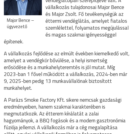
vendéglátóipari szereplőjévé vált. A
vállalkozás tulajdonosai Major Bence
és Major Zsolt. Fő tevékenységük az
Major Bence –
éttermi vendéglátás, amelyet fiatalos
ügyvezető
szemlélettel, folyamatos megújulással
és magas szakmai igényességgel
építenek.
A vállalkozás fejlődése az elmúlt években kiemelkedő volt,
amelyet a vendégkör bővülése, a helyi ismertség
erősödése és a munkahelyteremtés is jól mutat. Míg
2023-ban 1 fővel működött a vállalkozás, 2024-ben már
9, 2025-ben pedig 13 munkavállalónak biztosított
munkahelyet.
A Parázs Smoke Factory Kft. sikere nemcsak gazdasági
eredményeiben, hanem szakmai karakterében is
megmutatkozik. Az étterem kínálatát a zalai
hagyományok, a BBQ fogások és a modern gasztronómia
fúziója jellemzi. A vállalkozás már a cég megalapítása