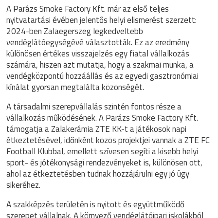
A Parázs Smoke Factory Kft. már az első teljes
nyitvatartási évében jelentős helyi elismerést szerzett:
2024-ben Zalaegerszeg legkedveltebb
vendéglátóegységévé választották. Ez az eredmény
különösen értékes visszajelzés egy fiatal vállalkozás
számára, hiszen azt mutatja, hogy a szakmai munka, a
vendégközpontú hozzáállás és az egyedi gasztronómiai
kínálat gyorsan megtalálta közönségét.
A társadalmi szerepvállalás szintén fontos része a
vállalkozás működésének. A Parázs Smoke Factory Kft.
támogatja a Zalakerámia ZTE KK-t a játékosok napi
étkeztetésével, időnként közös projektjei vannak a ZTE FC
Football Klubbal, emellett szívesen segíti a kisebb helyi
sport- és jótékonysági rendezvényeket is, különösen ott,
ahol az étkeztetésben tudnak hozzájárulni egy jó ügy
sikeréhez.
A szakképzés területén is nyitott és együttműködő
szerepet vállalnak. A környező vendéglátóipari iskolákból