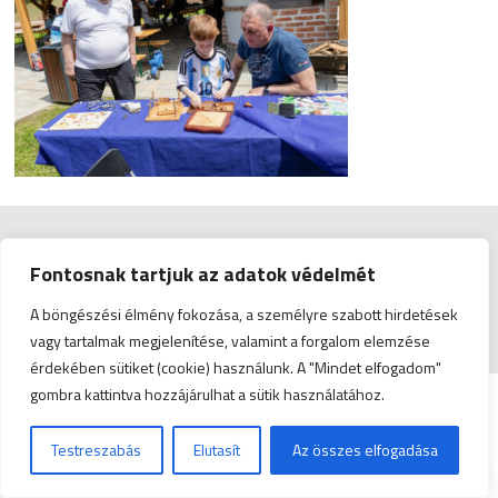
Impresszum
|
Admin
Fontosnak tartjuk az adatok védelmét
© Copyright 2026 Zala Vármegyei Kereskedelmi és
A böngészési élmény fokozása, a személyre szabott hirdetések
Iparkamara | All Rights Reserved. | Designed by
ASSEMBLY
vagy tartalmak megjelenítése, valamint a forgalom elemzése
érdekében sütiket (cookie) használunk. A "Mindet elfogadom"
gombra kattintva hozzájárulhat a sütik használatához.
Testreszabás
Elutasít
Az összes elfogadása