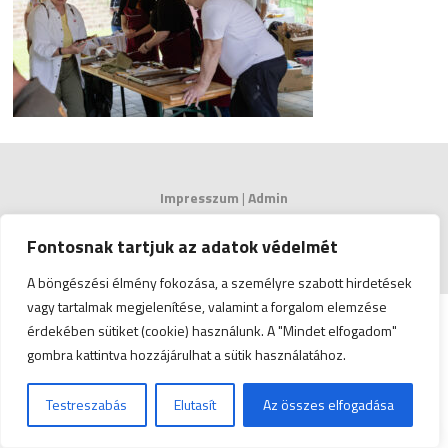
Impresszum
|
Admin
© Copyright 2026 Zala Vármegyei Kereskedelmi és
Fontosnak tartjuk az adatok védelmét
Iparkamara | All Rights Reserved. | Designed by
ASSEMBLY
A böngészési élmény fokozása, a személyre szabott hirdetések
vagy tartalmak megjelenítése, valamint a forgalom elemzése
érdekében sütiket (cookie) használunk. A "Mindet elfogadom"
gombra kattintva hozzájárulhat a sütik használatához.
Testreszabás
Elutasít
Az összes elfogadása