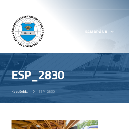
KEZDŐLAP
KAMARÁNK
ESP_2830
Kezdőoldal
ESP_2830