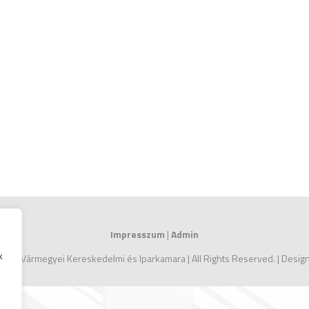
Impresszum
|
Admin
k
 Zala Vármegyei Kereskedelmi és Iparkamara | All Rights Reserved. | Desi