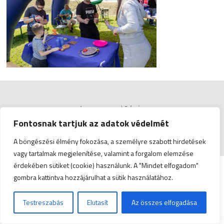
Impresszum
|
Admin
Fontosnak tartjuk az adatok védelmét
© Copyright 2026 Zala Vármegyei Kereskedelmi és
Iparkamara | All Rights Reserved. | Designed by
ASSEMBLY
A böngészési élmény fokozása, a személyre szabott hirdetések
vagy tartalmak megjelenítése, valamint a forgalom elemzése
érdekében sütiket (cookie) használunk. A "Mindet elfogadom"
gombra kattintva hozzájárulhat a sütik használatához.
Testreszabás
Elutasít
Az összes elfogadása