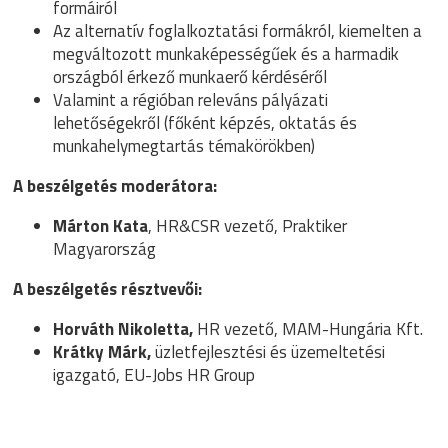
formáiról
Az alternatív foglalkoztatási formákról, kiemelten a
megváltozott munkaképességűek és a harmadik
országból érkező munkaerő kérdéséről
Valamint a régióban releváns pályázati
lehetőségekről (főként képzés, oktatás és
munkahelymegtartás témakörökben)
A beszélgetés moderátora:
Márton Kata
, HR&CSR vezető, Praktiker
Magyarország
A beszélgetés résztvevői:
Horváth Nikoletta,
HR vezető, MAM-Hungária Kft.
Krátky Márk,
üzletfejlesztési és üzemeltetési
igazgató, EU-Jobs HR Group