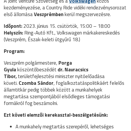
A
Joint Venture Szövetség
és a
Volkswagen
közös
kezdeményezése, a Country Ride vidéki rendezvénysorozat
első állomása
Veszprémben
kerül megszervezésre.
Időpont:
2023. június 15. csütörtök, 15:00 – 18:00
Helyszín:
Ring-Autó Kft., Volkswagen márkakereskedés
(Veszprém, Észak-keleti útgyűrű 18.)
Program:
Veszprém polgármestere,
Porga
Gyula
köszöntőbeszédét
dr. Navracsics
Tibor,
területfejlesztési miniszter nyitóelőadása
követi.
Czomba Sándor
, foglalkoztatáspolitikáért felelős
államtitkár pedig többek között a munkahelyek
megtartása szempontjából elsődleges támogatási
formákról fog beszámolni.
Ezt követi elemzői kerekasztal-beszélgetésünk:
A munkahely megtartás szerepéről, lehetséges