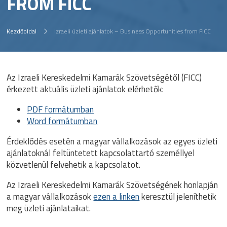
FROM FICC
Kezdőoldal
Izraeli üzleti ajánlatok – Business Opportunities from FICC
Az Izraeli Kereskedelmi Kamarák Szövetségétől (FICC)
érkezett aktuális üzleti ajánlatok elérhetők:
PDF formátumban
Word formátumban
Érdeklődés esetén a magyar vállalkozások az egyes üzleti
ajánlatoknál feltüntetett kapcsolattartó személlyel
közvetlenül felvehetik a kapcsolatot.
Az Izraeli Kereskedelmi Kamarák Szövetségének honlapján
a magyar vállalkozások
ezen a linken
keresztül jeleníthetik
meg üzleti ajánlataikat.