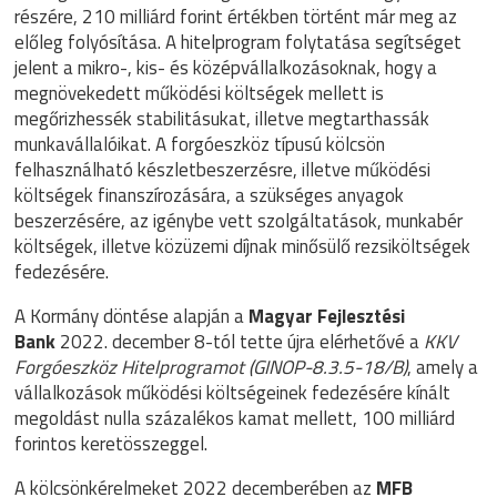
részére, 210 milliárd forint értékben történt már meg az
előleg folyósítása. A hitelprogram folytatása segítséget
jelent a mikro-, kis- és középvállalkozásoknak, hogy a
megnövekedett működési költségek mellett is
megőrizhessék stabilitásukat, illetve megtarthassák
munkavállalóikat. A forgóeszköz típusú kölcsön
felhasználható készletbeszerzésre, illetve működési
költségek finanszírozására, a szükséges anyagok
beszerzésére, az igénybe vett szolgáltatások, munkabér
költségek, illetve közüzemi díjnak minősülő rezsiköltségek
fedezésére.
A Kormány döntése alapján a
Magyar Fejlesztési
Bank
2022. december 8-tól tette újra elérhetővé a
KKV
Forgóeszköz Hitelprogramot (GINOP-8.3.5-18/B)
, amely a
vállalkozások működési költségeinek fedezésére kínált
megoldást nulla százalékos kamat mellett, 100 milliárd
forintos keretösszeggel.
A kölcsönkérelmeket 2022 decemberében az
MFB