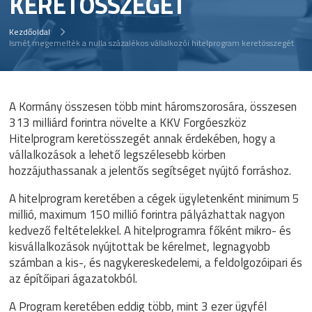
KERETÖSSZEGÉT
Kezdőoldal
Ismét megemelték a nulla százalékos vállalkozói hitelprogram keretösszegét
A Kormány összesen több mint háromszorosára, összesen
313 milliárd forintra növelte a KKV Forgóeszköz
Hitelprogram keretösszegét annak érdekében, hogy a
vállalkozások a lehető legszélesebb körben
hozzájuthassanak a jelentős segítséget nyújtó forráshoz.
A hitelprogram keretében a cégek ügyletenként minimum 5
millió, maximum 150 millió forintra pályázhattak nagyon
kedvező feltételekkel. A hitelprogramra főként mikro- és
kisvállalkozások nyújtottak be kérelmet, legnagyobb
számban a kis-, és nagykereskedelemi, a feldolgozóipari és
az építőipari ágazatokból.
A Program keretében eddig több, mint 3 ezer ügyfél