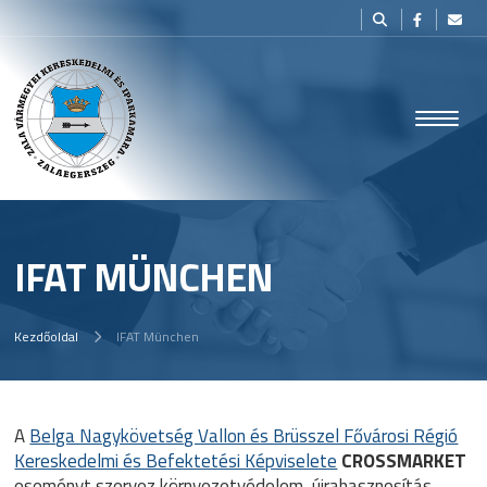
IFAT MÜNCHEN
Kezdőoldal
IFAT München
A
Belga Nagykövetség Vallon és Brüsszel Fővárosi Régió
Kereskedelmi és Befektetési Képviselete
CROSSMARKET
eseményt szervez környezetvédelem, újrahasznosítás,