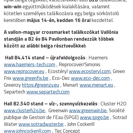
win-win
együttműködések kialakítására, valamint
kötetlen személyes találkozásra egy belga sörkóstoló
keretében
május 14-én, kedden 16 órai
kezdettel.
A
vallon-magyar crossmarket
találkozókat Vallónia
standján a
B2
és
B4 Pavilonban
rendezzük többek
között az alábbi belga résztvevőkkel:
Hall B4.414 stand – újrafeldolgozás
: Haemers
www.haemers-tech.com
, Reprocover/Simonis
www.reprocover.eu
, Ecostéryl
www.ecosteryl.com
, Green
Frix
www.greenfix.be
, Eco-Dec
www.eco-dec.com
,
Greenzy
https://greenzy.eu
, Menart
www.menart.eu
,
Separtech
www.separtech.com
Hall B2.540 stand – víz-, szennyvízkezelés
: Cluster H2O
www.clusterh2o.be
, Greenwin
www.greenwin.be
, Société
publique de Gestion de l’Eau (SPGE)
www.spge.be
, Sotrad
Water
www.sotradwater.be
, John Cockerill
www.johncockerill.com
, Tec Concept