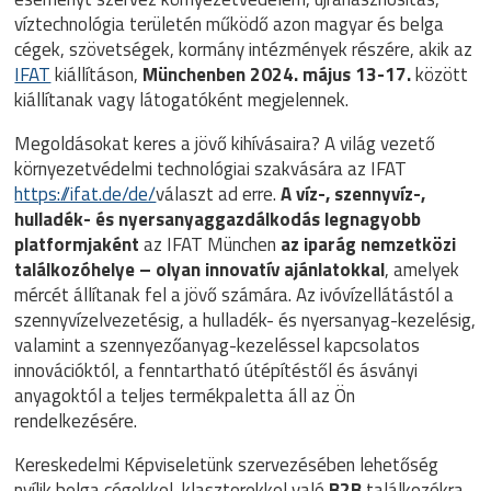
víztechnológia területén működő azon magyar és belga
cégek, szövetségek, kormány intézmények részére, akik az
IFAT
kiállításon,
Münchenben
2024. május 13-17.
között
kiállítanak vagy látogatóként megjelennek.
Megoldásokat keres a jövő kihívásaira? A világ vezető
környezetvédelmi technológiai szakvására az IFAT
https://ifat.de/de/
választ ad erre.
A víz-, szennyvíz-,
hulladék- és nyersanyaggazdálkodás legnagyobb
platformjaként
az IFAT München
az iparág nemzetközi
találkozóhelye – olyan innovatív ajánlatokkal
, amelyek
mércét állítanak fel a jövő számára. Az ivóvízellátástól a
szennyvízelvezetésig, a hulladék- és nyersanyag-kezelésig,
valamint a szennyezőanyag-kezeléssel kapcsolatos
innovációktól, a fenntartható útépítéstől és ásványi
anyagoktól a teljes termékpaletta áll az Ön
rendelkezésére.
Kereskedelmi Képviseletünk szervezésében lehetőség
nyílik belga cégekkel, klaszterekkel való
B2B
találkozókra,