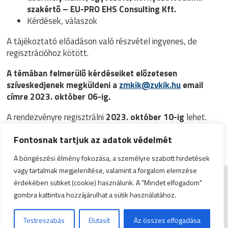
szakértő – EU-PRO EHS Consulting Kft.
Kérdések, válaszok
A tájékoztató előadáson való részvétel ingyenes, de
regisztrációhoz kötött.
A témában felmerülő kérdéseiket előzetesen
szíveskedjenek megküldeni a
zmkik@zvkik.hu
email
címre 2023. október 06-ig.
A rendezvényre regisztrálni
2023. október 10-ig
lehet.
A csatlakozási linket a rendezvény napján küldjük meg a
Fontosnak tartjuk az adatok védelmét
regisztrációkor megadott e-mail címre.
A böngészési élmény fokozása, a személyre szabott hirdetések
vagy tartalmak megjelenítése, valamint a forgalom elemzése
érdekében sütiket (cookie) használunk. A "Mindet elfogadom"
Impresszum
|
Admin
gombra kattintva hozzájárulhat a sütik használatához.
© Copyright 2026 Zala Vármegyei Kereskedelmi és
Testreszabás
Elutasít
Az összes elfogadása
Iparkamara | All Rights Reserved. | Designed by
ASSEMBLY