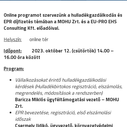
Online programot szervezünk a hulladékgazdálkodás és
EPR díjfizetés témában a MOHU Zrt. és a EU-PRO EHS
Consulting Kft. előadóival.
Helyszín:
online tér
Időpont:
2023. október 12. (csütörtök) 14.00 –
16.00 óra között
Program:
Vállalkozásokat érintő hulladékgazdálkodási
kérdések (Hulladékbirtokos regisztráció, elszámolás,
megrendelés, módosítások a rendszerben)
Baricza Miklós ügyféltámogatási vezető – MOHU
Zrt.
EPR bevezetése, regisztráció, első elszámolási
időszak
Csermely Ildikó, ügyvezető, környezetvédelmi