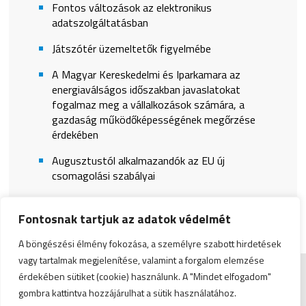
Fontos változások az elektronikus
adatszolgáltatásban
Játszótér üzemeltetők figyelmébe
A Magyar Kereskedelmi és Iparkamara az
energiaválságos időszakban javaslatokat
fogalmaz meg a vállalkozások számára, a
gazdaság működőképességének megőrzése
érdekében
Augusztustól alkalmazandók az EU új
csomagolási szabályai
Fontosnak tartjuk az adatok védelmét
A böngészési élmény fokozása, a személyre szabott hirdetések
vagy tartalmak megjelenítése, valamint a forgalom elemzése
érdekében sütiket (cookie) használunk. A "Mindet elfogadom"
Impresszum
|
Admin
gombra kattintva hozzájárulhat a sütik használatához.