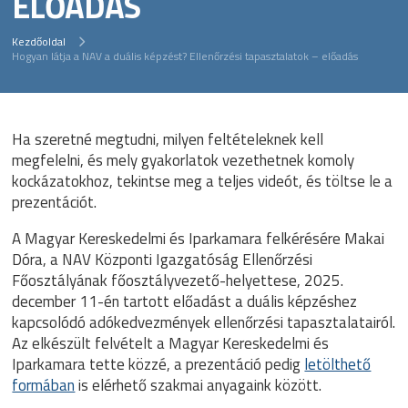
ELŐADÁS
Kezdőoldal
Hogyan látja a NAV a duális képzést? Ellenőrzési tapasztalatok – előadás
Ha szeretné megtudni, milyen feltételeknek kell
megfelelni, és mely gyakorlatok vezethetnek komoly
kockázatokhoz, tekintse meg a teljes videót, és töltse le a
prezentációt.
A Magyar Kereskedelmi és Iparkamara felkérésére Makai
Dóra, a NAV Központi Igazgatóság Ellenőrzési
Főosztályának főosztályvezető-helyettese, 2025.
december 11-én tartott előadást a duális képzéshez
kapcsolódó adókedvezmények ellenőrzési tapasztalatairól.
Az elkészült felvételt a Magyar Kereskedelmi és
Iparkamara tette közzé, a prezentáció pedig
letölthető
formában
is elérhető szakmai anyagaink között.