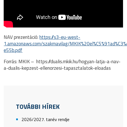
NAV prezentáció:
https://s3-eu-west-
1.amazonaws.com/szakmavilag/MKIK%20el%C5%91ad%C
e55b.pdf
Forrás: MKIK – https://dualis.mkik.hu/hogyan-latja-a-nav-
a-dualis-kepzest-ellenorzesi-tapasztalatok-eloadas
TOVÁBBI HÍREK
2026/2027. tanév rendje