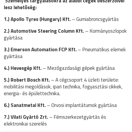
Személyes tárgyalásokra az alábbi cégek beszerzőivel
lesz lehetőség:
1.)
Apollo Tyres (Hungary) Kft.
– Gumiabroncsgyártás
2.)
Automotive Steering Column Kft.
–
Kormányoszlopok
gyártása
3.)
Emerson Automation FCP Kft.
– Pneumatikus elemek
gyártása
4.)
Hevesgép Kft.
–
Mezőgazdasági gépek gyártása
5.)
Robert Bosch Kft.
– A cégcsoport 4 üzleti területe:
mobilitási megoldások, ipari technika, fogyasztási cikkek,
energia- és épülettechnika.
6.)
Sanatmetal Kft.
– Orvosi implantátumok gyártása
7.)
Vilati Gyártó Zrt.
– Fémszerkezetgyártás és
elektronikai szerelés