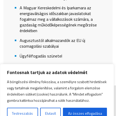
A Magyar Kereskedelmi és Iparkamara az
energiaválságos időszakban javaslatokat
fogalmaz meg a vállalkozások számára, a
gazdaság működőképességének megőrzése
érdekében
Augusztustól alkalmazandók az EU új
csomagolási szabályai
Ügyfélfogadás szünetel
Fontosnak tartjuk az adatok védelmét
A böngészési élmény fokozása, a személyre szabott hirdetések
vagy tartalmak megjelenítése, valamint a forgalom elemzése
érdekében sütiket (cookie) használunk. A "Mindet elfogadom"
Impresszum
|
Admin
gombra kattintva hozzájárulhat a sütik használatához.
© Copyright 2026 Zala Vármegyei Kereskedelmi és
Testreszabás
Elutasít
Az összes elfogadása
Iparkamara | All Rights Reserved. | Designed by
ASSEMBLY