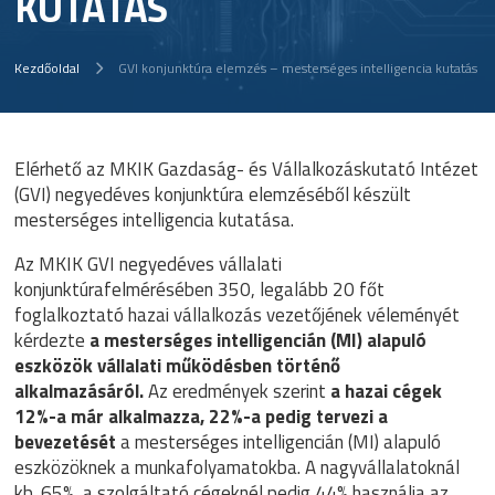
KUTATÁS
Kezdőoldal
GVI konjunktúra elemzés – mesterséges intelligencia kutatás
Elérhető az MKIK Gazdaság- és Vállalkozáskutató Intézet
(GVI) negyedéves konjunktúra elemzéséből készült
mesterséges intelligencia kutatása.
Az MKIK GVI negyedéves vállalati
konjunktúrafelmérésében 350, legalább 20 főt
foglalkoztató hazai vállalkozás vezetőjének véleményét
kérdezte
a mesterséges intelligencián (MI) alapuló
eszközök vállalati működésben történő
alkalmazásáról.
Az eredmények szerint
a hazai cégek
12%-a már alkalmazza, 22%-a pedig tervezi a
bevezetését
a mesterséges intelligencián (MI) alapuló
eszközöknek a munkafolyamatokba. A nagyvállalatoknál
kb. 65%, a szolgáltató cégeknél pedig 44% használja az