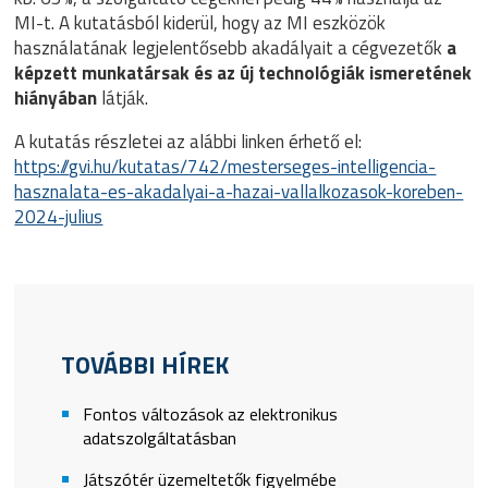
MI-t. A kutatásból kiderül, hogy az MI eszközök
használatának legjelentősebb akadályait a cégvezetők
a
képzett munkatársak és az új technológiák ismeretének
hiányában
látják.
A kutatás részletei az alábbi linken érhető el:
https://gvi.hu/kutatas/742/mesterseges-intelligencia-
hasznalata-es-akadalyai-a-hazai-vallalkozasok-koreben-
2024-julius
TOVÁBBI HÍREK
Fontos változások az elektronikus
adatszolgáltatásban
Játszótér üzemeltetők figyelmébe